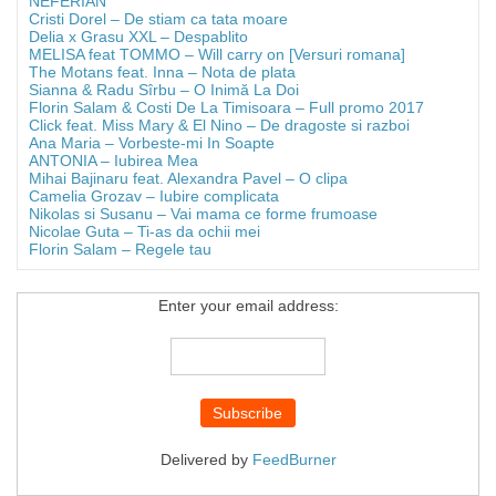
NEFERIAN
Cristi Dorel – De stiam ca tata moare
Delia x Grasu XXL – Despablito
MELISA feat TOMMO – Will carry on [Versuri romana]
The Motans feat. Inna – Nota de plata
Sianna & Radu Sîrbu – O Inimă La Doi
Florin Salam & Costi De La Timisoara – Full promo 2017
Click feat. Miss Mary & El Nino – De dragoste si razboi
Ana Maria – Vorbeste-mi In Soapte
ANTONIA – Iubirea Mea
Mihai Bajinaru feat. Alexandra Pavel – O clipa
Camelia Grozav – Iubire complicata
Nikolas si Susanu – Vai mama ce forme frumoase
Nicolae Guta – Ti-as da ochii mei
Florin Salam – Regele tau
Enter your email address:
Delivered by
FeedBurner