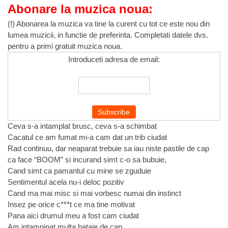
Abonare la muzica noua:
(!) Abonarea la muzica va tine la curent cu tot ce este nou din
lumea muzicii, in functie de preferinta. Completati datele dvs.
pentru a primi gratuit muzica noua.
Introduceti adresa de email:
Ceva s-a intamplat brusc, ceva s-a schimbat
Cacatul ce am fumat mi-a cam dat un trib ciudat
Rad continuu, dar neaparat trebuie sa iau niste pastile de cap
ca face “BOOM” si incurand simt c-o sa bubuie,
Cand simt ca pamantul cu mine se zguduie
Sentimentul acela nu-i deloc pozitiv
Cand ma mai misc si mai vorbesc numai din instinct
Insez pe orice c***t ce ma tine motivat
Pana aici drumul meu a fost cam ciudat
Am intampinat multa bataie de cap,