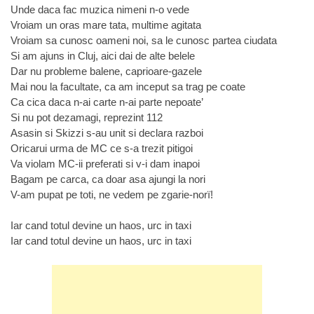
Unde daca fac muzica nimeni n-o vede
Vroiam un oras mare tata, multime agitata
Vroiam sa cunosc oameni noi, sa le cunosc partea ciudata
Si am ajuns in Cluj, aici dai de alte belele
Dar nu probleme balene, caprioare-gazele
Mai nou la facultate, ca am inceput sa trag pe coate
Ca cica daca n-ai carte n-ai parte nepoate’
Si nu pot dezamagi, reprezint 112
Asasin si Skizzi s-au unit si declara razboi
Oricarui urma de MC ce s-a trezit pitigoi
Va violam MC-ii preferati si v-i dam inapoi
Bagam pe carca, ca doar asa ajungi la nori
V-am pupat pe toti, ne vedem pe zgarie-norï!
Iar cand totul devine un haos, urc in taxi
Iar cand totul devine un haos, urc in taxi