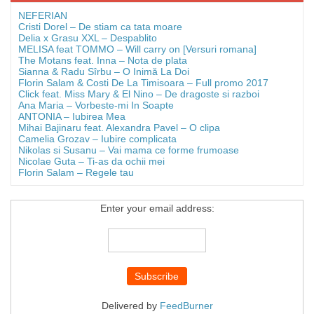
NEFERIAN
Cristi Dorel – De stiam ca tata moare
Delia x Grasu XXL – Despablito
MELISA feat TOMMO – Will carry on [Versuri romana]
The Motans feat. Inna – Nota de plata
Sianna & Radu Sîrbu – O Inimă La Doi
Florin Salam & Costi De La Timisoara – Full promo 2017
Click feat. Miss Mary & El Nino – De dragoste si razboi
Ana Maria – Vorbeste-mi In Soapte
ANTONIA – Iubirea Mea
Mihai Bajinaru feat. Alexandra Pavel – O clipa
Camelia Grozav – Iubire complicata
Nikolas si Susanu – Vai mama ce forme frumoase
Nicolae Guta – Ti-as da ochii mei
Florin Salam – Regele tau
Enter your email address:
Delivered by
FeedBurner