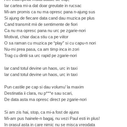
Iar cartea mi-a dat doar greutate in rucsac
Mi-am promis ca nu ma opresc pana n-ajung sus
Si ajung de fiecare data cand dau muzica pe plus
Cand transmit mii de sentimente de fiori
Ca nu ma opresc pana nu urc pe zgarie-nori
Motivat, chiar daca stiu ca pe viitor
O sa raman cu muzica pe “play” si cu capu-n nori
Nu-mi prea pasa, ca am timp inca in zori
Trag cu dintii sa urc rapid pe zgarie-nori
Iar cand totul devine un haos, urc in taxi
Iar cand totul devine un haos, urc in taxi
Pun castile pe cap si dau volumu’ la maxim
Destinatia ii clara, nu p***e sau scari,
De data asta ma opresc direct pe zgarie-nori
Si am zis hai, stop, ca mi-a fost de ajuns
Mi-am pus hainele-n bagaj, nu vezi Paul esti in plus!
In orasul asta in care nimic nu se misca vreodata