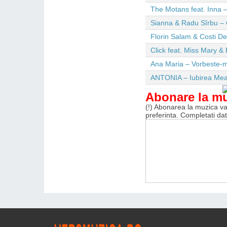
The Motans feat. Inna –
Sianna & Radu Sîrbu – 
Florin Salam & Costi D
Click feat. Miss Mary & 
Ana Maria – Vorbeste-m
ANTONIA – Iubirea Me
Abonare la m
(!) Abonarea la muzica va 
preferinta. Completati da