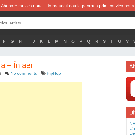
Abonare muzica noua – Introduceti datele pentru a primi muzica noua
F
G
H
I
J
K
L
M
N
O
P
Q
R
S
T
U
V
ra – În aer
Ab
8
-
No comments
-
HipHop
Ul
NE
Cr
De