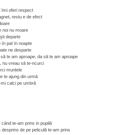
 ȋmi oferi respect
gnet, restu e de efect
doare
e noi nu moare
şti departe
e ȋn pat ȋn noapte
oate ne desparte
u să te am aproape, da să te am aproape
, nu vreau să te-ncurci
 urci muntele
le te ajung din urmă
ă-mi calci pe umbră
 cȃnd te-am prins in pupilă
m desprins de pe peliculă te-am prins