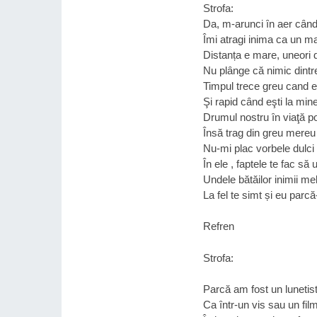
Strofa:
Da, m-arunci ȋn aer cȃnd
Îmi atragi inima ca un ma
Distanța e mare, uneori 
Nu plȃnge că nimic dintr
Timpul trece greu cand e
Şi rapid cȃnd eşti la min
Drumul nostru ȋn viaţă p
Însă trag din greu mere
Nu-mi plac vorbele dulci 
În ele , faptele te fac să
Undele bătăilor inimii me
La fel te simt și eu parc
Refren
Strofa:
Parcă am fost un lunetist
Ca ȋntr-un vis sau un fil