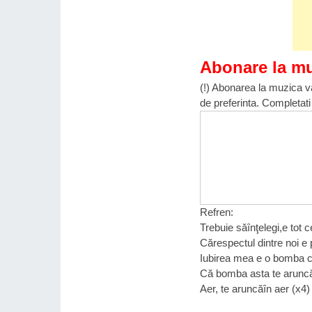
Abonare la m
(!) Abonarea la muzica va
de preferinta. Completati
Refren:
Trebuie săȋnţelegi,e tot c
Cărespectul dintre noi e
Iubirea mea e o bomba c
Că bomba asta te aruncă
Aer, te aruncăȋn aer (x4)