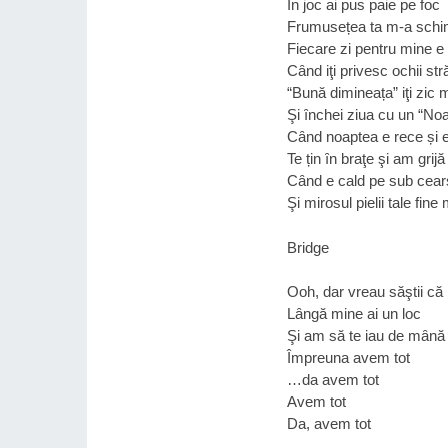
În joc ai pus paie pe foc
Frumusețea ta m-a schi
Fiecare zi pentru mine e
Cȃnd iţi privesc ochii st
“Bună dimineața” iţi zic
Şi ȋnchei ziua cu un “Noa
Cȃnd noaptea e rece și e
Te țin ȋn braţe şi am grijă
Cȃnd e cald pe sub cearş
Şi mirosul pielii tale fi
Bridge
Ooh, dar vreau săştii că
Lȃngă mine ai un loc
Şi am să te iau de mȃnă 
Împreuna avem tot
…da avem tot
Avem tot
Da, avem tot