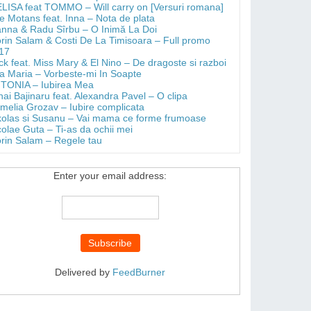
LISA feat TOMMO – Will carry on [Versuri romana]
e Motans feat. Inna – Nota de plata
anna & Radu Sîrbu – O Inimă La Doi
orin Salam & Costi De La Timisoara – Full promo
17
ick feat. Miss Mary & El Nino – De dragoste si razboi
a Maria – Vorbeste-mi In Soapte
TONIA – Iubirea Mea
hai Bajinaru feat. Alexandra Pavel – O clipa
melia Grozav – Iubire complicata
kolas si Susanu – Vai mama ce forme frumoase
colae Guta – Ti-as da ochii mei
orin Salam – Regele tau
Enter your email address:
Delivered by
FeedBurner