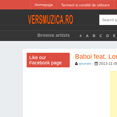
Homepage
Termeni si conditii de utilizare
Browse artists
#
A
B
C
D
E
Baboi feat. Lo
Like our
Facebook page
anonim
-
2013-11-0