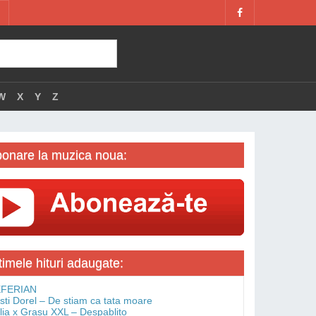
W
X
Y
Z
onare la muzica noua:
timele hituri adaugate:
FERIAN
isti Dorel – De stiam ca tata moare
lia x Grasu XXL – Despablito