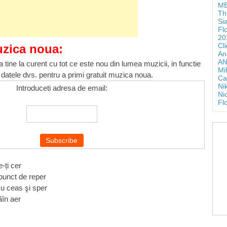
ME
Th
Si
Fl
20
Cl
uzica noua:
An
AN
 tine la curent cu tot ce este nou din lumea muzicii, in functie
Mi
 datele dvs. pentru a primi gratuit muzica noua.
Ca
Ni
Introduceti adresa de email:
Ni
Fl
e-ți cer
 punct de reper
u ceas şi sper
ȋn aer