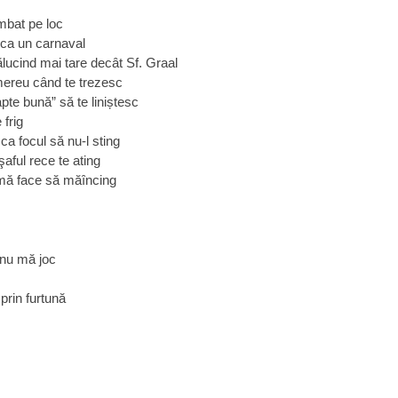
mbat pe loc
 ca un carnaval
rălucind mai tare decȃt Sf. Graal
 mereu cȃnd te trezesc
pte bună” să te liniștesc
 frig
 ca focul să nu-l sting
aful rece te ating
ne mă face să măȋncing
 nu mă joc
prin furtună