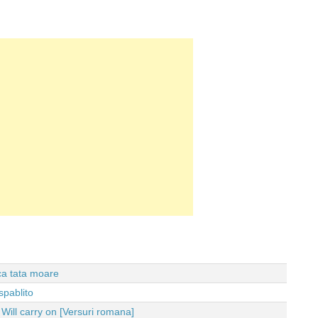
 ca tata moare
spablito
ll carry on [Versuri romana]