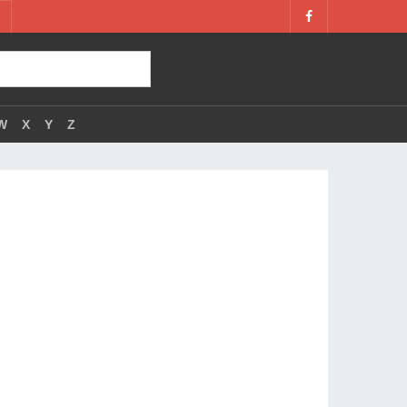
W
X
Y
Z