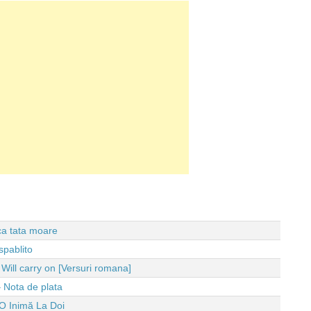
 ca tata moare
spablito
ll carry on [Versuri romana]
 Nota de plata
O Inimă La Doi