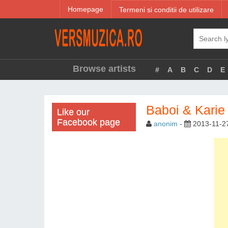
Homepage
Termeni si conditii de utilizare
Browse artists
#
A
B
C
D
E
Baboi & Karie
Like our
Facebook page
anonim
-
2013-11-2