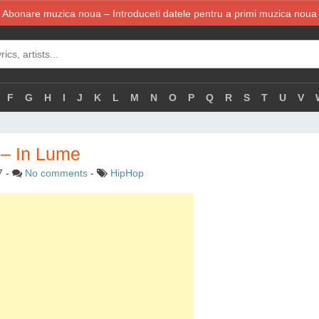
Abonare muzica noua – Introduceti datele pentru a primi muzica noua
F
G
H
I
J
K
L
M
N
O
P
Q
R
S
T
U
V
 – In Lume
7
-
No comments
-
HipHop