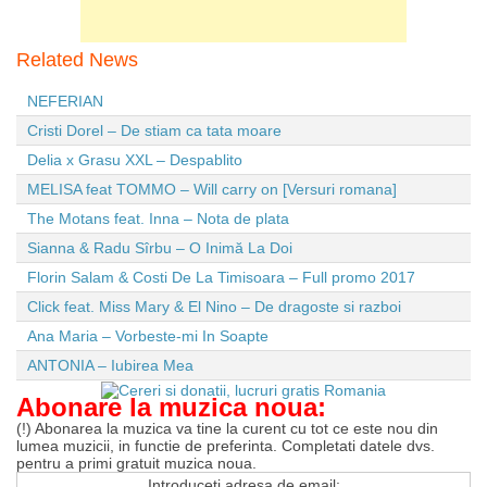
Related News
NEFERIAN
Cristi Dorel – De stiam ca tata moare
Delia x Grasu XXL – Despablito
MELISA feat TOMMO – Will carry on [Versuri romana]
The Motans feat. Inna – Nota de plata
Sianna & Radu Sîrbu – O Inimă La Doi
Florin Salam & Costi De La Timisoara – Full promo 2017
Click feat. Miss Mary & El Nino – De dragoste si razboi
Ana Maria – Vorbeste-mi In Soapte
ANTONIA – Iubirea Mea
Abonare la muzica noua:
(!) Abonarea la muzica va tine la curent cu tot ce este nou din
lumea muzicii, in functie de preferinta. Completati datele dvs.
pentru a primi gratuit muzica noua.
Introduceti adresa de email: