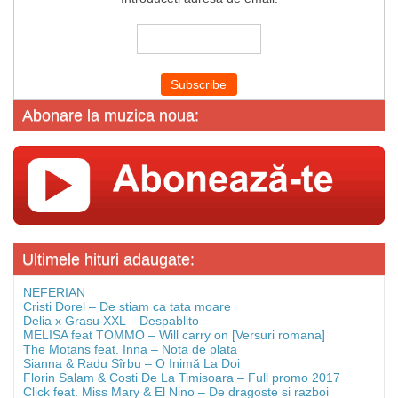
Abonare la muzica noua:
Ultimele hituri adaugate:
NEFERIAN
Cristi Dorel – De stiam ca tata moare
Delia x Grasu XXL – Despablito
MELISA feat TOMMO – Will carry on [Versuri romana]
The Motans feat. Inna – Nota de plata
Sianna & Radu Sîrbu – O Inimă La Doi
Florin Salam & Costi De La Timisoara – Full promo 2017
Click feat. Miss Mary & El Nino – De dragoste si razboi