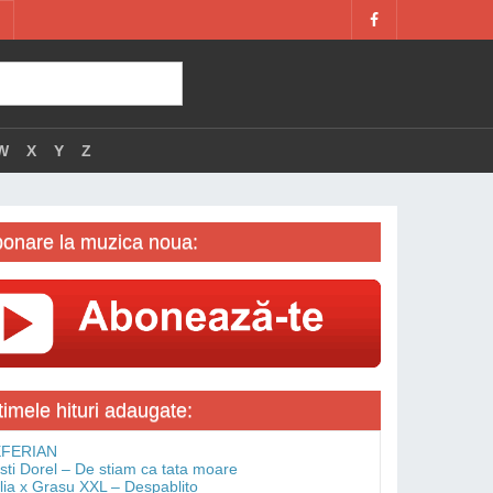
W
X
Y
Z
onare la muzica noua:
timele hituri adaugate:
FERIAN
isti Dorel – De stiam ca tata moare
lia x Grasu XXL – Despablito