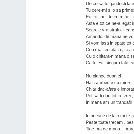
De ce sa te gandesti la e
Tu cere-mi si o sa primest
Eu cu tine , tu cu mine , 
Asta e tot ce ne-a legat i
Soarele v-a stralucii ca
Amandoi de mana ne vom
Si vom lasa in spate tot 
Cea mai fericita zi , cea 
Cu o chitara-n mana o sa
Ca tu esti singura fata ca
Nu plange dupa el
Hai zambeste cu mine
Chiar dac-afara e innorat
Pot sa-ti dau tot ce vrei ,
In mana am un trandafir ,
In oceane de lacrimi te-n
Peste toate trecem , pest
Tine-ma de mana , impre