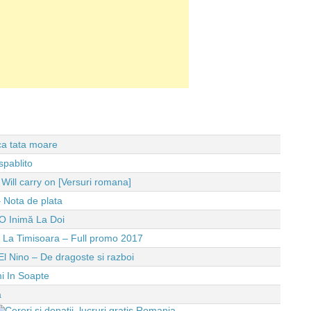
 ca tata moare
spablito
ll carry on [Versuri romana]
 Nota de plata
O Inimă La Doi
e La Timisoara – Full promo 2017
El Nino – De dragoste si razboi
i In Soapte
a