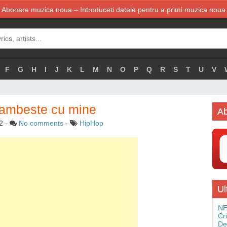
Abonare muzica noua – Introduceti datele pentru a primi muzica noua
F
G
H
I
J
K
L
M
N
O
P
Q
R
S
T
U
V
zambeste cu mine
Ab
2
-
No comments
-
HipHop
Ul
NE
Cr
De