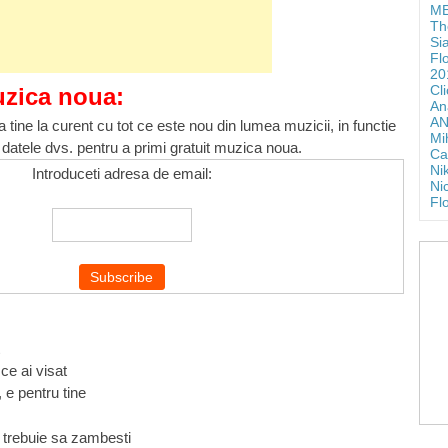
ME
Th
Si
Fl
20
Cl
uzica noua:
An
AN
 tine la curent cu tot ce este nou din lumea muzicii, in functie
Mi
 datele dvs. pentru a primi gratuit muzica noua.
Ca
Ni
Introduceti adresa de email:
Ni
Fl
 ce ai visat
 e pentru tine
u trebuie sa zambesti