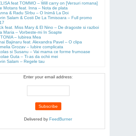
LISA feat TOMMO – Will carry on [Versuri romana]
e Motans feat. Inna – Nota de plata
anna & Radu Sîrbu – O Inimă La Doi
orin Salam & Costi De La Timisoara – Full promo
17
ick feat. Miss Mary & El Nino – De dragoste si razboi
a Maria – Vorbeste-mi In Soapte
TONIA – Iubirea Mea
hai Bajinaru feat. Alexandra Pavel – O clipa
melia Grozav – Iubire complicata
kolas si Susanu – Vai mama ce forme frumoase
colae Guta – Ti-as da ochii mei
orin Salam – Regele tau
Enter your email address:
Delivered by
FeedBurner