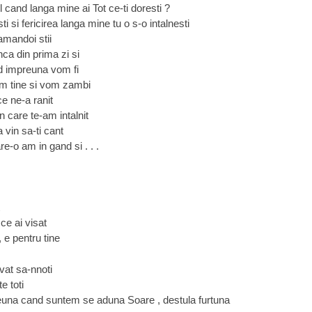
l cand langa mine ai Tot ce-ti doresti ?
i si fericirea langa mine tu o s-o intalnesti
amandoi stii
nca din prima zi si
nd impreuna vom fi
 tine si vom zambi
ce ne-a ranit
in care te-am intalnit
 vin sa-ti cant
re-o am in gand si . . .
 ce ai visat
 e pentru tine
vat sa-nnoti
e toti
una cand suntem se aduna Soare , destula furtuna