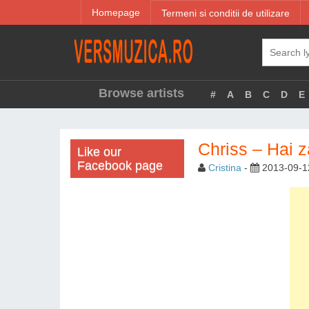
Homepage
Termeni si conditii de utilizare
Browse artists
#
A
B
C
D
E
Chriss – Hai 
Like our
Facebook page
Cristina
-
2013-09-1