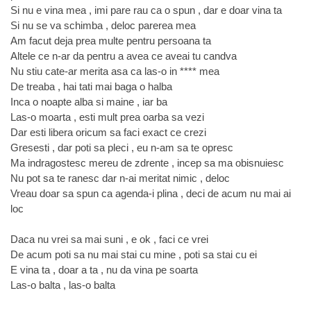
Si nu e vina mea , imi pare rau ca o spun , dar e doar vina ta
Si nu se va schimba , deloc parerea mea
Am facut deja prea multe pentru persoana ta
Altele ce n-ar da pentru a avea ce aveai tu candva
Nu stiu cate-ar merita asa ca las-o in **** mea
De treaba , hai tati mai baga o halba
Inca o noapte alba si maine , iar ba
Las-o moarta , esti mult prea oarba sa vezi
Dar esti libera oricum sa faci exact ce crezi
Gresesti , dar poti sa pleci , eu n-am sa te opresc
Ma indragostesc mereu de zdrente , incep sa ma obisnuiesc
Nu pot sa te ranesc dar n-ai meritat nimic , deloc
Vreau doar sa spun ca agenda-i plina , deci de acum nu mai ai
loc
Daca nu vrei sa mai suni , e ok , faci ce vrei
De acum poti sa nu mai stai cu mine , poti sa stai cu ei
E vina ta , doar a ta , nu da vina pe soarta
Las-o balta , las-o balta