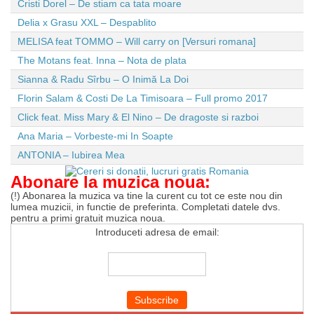
Cristi Dorel – De stiam ca tata moare
Delia x Grasu XXL – Despablito
MELISA feat TOMMO – Will carry on [Versuri romana]
The Motans feat. Inna – Nota de plata
Sianna & Radu Sîrbu – O Inimă La Doi
Florin Salam & Costi De La Timisoara – Full promo 2017
Click feat. Miss Mary & El Nino – De dragoste si razboi
Ana Maria – Vorbeste-mi In Soapte
ANTONIA – Iubirea Mea
Abonare la muzica noua:
(!) Abonarea la muzica va tine la curent cu tot ce este nou din
lumea muzicii, in functie de preferinta. Completati datele dvs.
pentru a primi gratuit muzica noua.
Introduceti adresa de email: