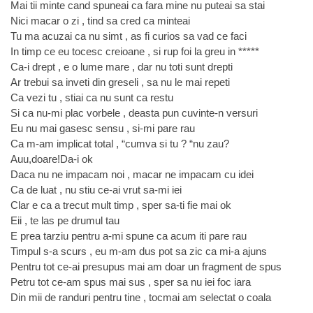
Mai tii minte cand spuneai ca fara mine nu puteai sa stai
Nici macar o zi , tind sa cred ca minteai
Tu ma acuzai ca nu simt , as fi curios sa vad ce faci
In timp ce eu tocesc creioane , si rup foi la greu in *****
Ca-i drept , e o lume mare , dar nu toti sunt drepti
Ar trebui sa inveti din greseli , sa nu le mai repeti
Ca vezi tu , stiai ca nu sunt ca restu
Si ca nu-mi plac vorbele , deasta pun cuvinte-n versuri
Eu nu mai gasesc sensu , si-mi pare rau
Ca m-am implicat total , “cumva si tu ? “nu zau?
Auu,doare!Da-i ok
Daca nu ne impacam noi , macar ne impacam cu idei
Ca de luat , nu stiu ce-ai vrut sa-mi iei
Clar e ca a trecut mult timp , sper sa-ti fie mai ok
Eii , te las pe drumul tau
E prea tarziu pentru a-mi spune ca acum iti pare rau
Timpul s-a scurs , eu m-am dus pot sa zic ca mi-a ajuns
Pentru tot ce-ai presupus mai am doar un fragment de spus
Petru tot ce-am spus mai sus , sper sa nu iei foc iara
Din mii de randuri pentru tine , tocmai am selectat o coala