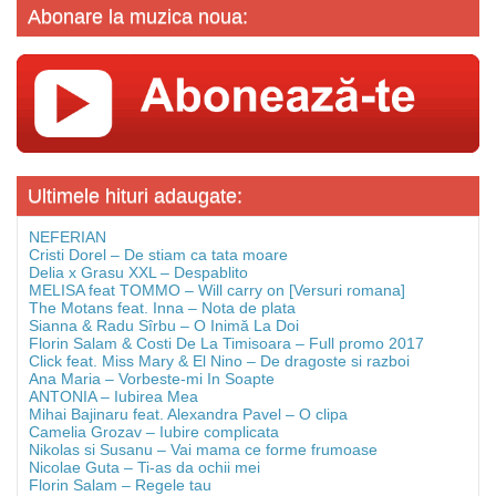
Abonare la muzica noua:
Ultimele hituri adaugate:
NEFERIAN
Cristi Dorel – De stiam ca tata moare
Delia x Grasu XXL – Despablito
MELISA feat TOMMO – Will carry on [Versuri romana]
The Motans feat. Inna – Nota de plata
Sianna & Radu Sîrbu – O Inimă La Doi
Florin Salam & Costi De La Timisoara – Full promo 2017
Click feat. Miss Mary & El Nino – De dragoste si razboi
Ana Maria – Vorbeste-mi In Soapte
ANTONIA – Iubirea Mea
Mihai Bajinaru feat. Alexandra Pavel – O clipa
Camelia Grozav – Iubire complicata
Nikolas si Susanu – Vai mama ce forme frumoase
Nicolae Guta – Ti-as da ochii mei
Florin Salam – Regele tau