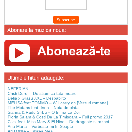
Abonare la muzica noua:
Ultimele hituri adaugate:
NEFERIAN
Cristi Dorel – De stiam ca tata moare
Delia x Grasu XXL – Despablito
MELISA feat TOMMO – Will carry on [Versuri romana]
The Motans feat. Inna – Nota de plata
Sianna & Radu Sîrbu – O Inimă La Doi
Florin Salam & Costi De La Timisoara – Full promo 2017
Click feat. Miss Mary & El Nino – De dragoste si razboi
Ana Maria – Vorbeste-mi In Soapte
ANTONIA – Iubirea Mea