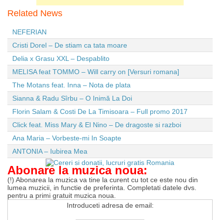
Related News
NEFERIAN
Cristi Dorel – De stiam ca tata moare
Delia x Grasu XXL – Despablito
MELISA feat TOMMO – Will carry on [Versuri romana]
The Motans feat. Inna – Nota de plata
Sianna & Radu Sîrbu – O Inimă La Doi
Florin Salam & Costi De La Timisoara – Full promo 2017
Click feat. Miss Mary & El Nino – De dragoste si razboi
Ana Maria – Vorbeste-mi In Soapte
ANTONIA – Iubirea Mea
Abonare la muzica noua:
(!) Abonarea la muzica va tine la curent cu tot ce este nou din
lumea muzicii, in functie de preferinta. Completati datele dvs.
pentru a primi gratuit muzica noua.
Introduceti adresa de email: