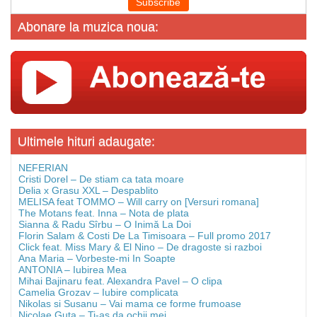
Abonare la muzica noua:
Ultimele hituri adaugate:
NEFERIAN
Cristi Dorel – De stiam ca tata moare
Delia x Grasu XXL – Despablito
MELISA feat TOMMO – Will carry on [Versuri romana]
The Motans feat. Inna – Nota de plata
Sianna & Radu Sîrbu – O Inimă La Doi
Florin Salam & Costi De La Timisoara – Full promo 2017
Click feat. Miss Mary & El Nino – De dragoste si razboi
Ana Maria – Vorbeste-mi In Soapte
ANTONIA – Iubirea Mea
Mihai Bajinaru feat. Alexandra Pavel – O clipa
Camelia Grozav – Iubire complicata
Nikolas si Susanu – Vai mama ce forme frumoase
Nicolae Guta – Ti-as da ochii mei