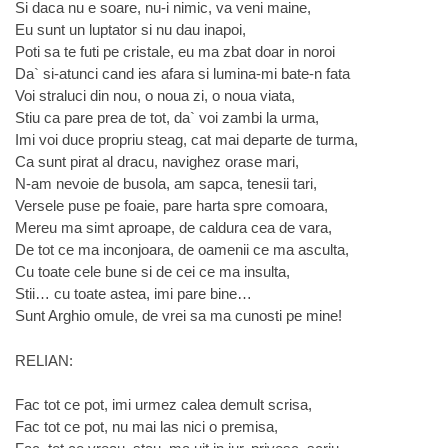
Si daca nu e soare, nu-i nimic, va veni maine,
Eu sunt un luptator si nu dau inapoi,
Poti sa te futi pe cristale, eu ma zbat doar in noroi
Da` si-atunci cand ies afara si lumina-mi bate-n fata
Voi straluci din nou, o noua zi, o noua viata,
Stiu ca pare prea de tot, da` voi zambi la urma,
Imi voi duce propriu steag, cat mai departe de turma,
Ca sunt pirat al dracu, navighez orase mari,
N-am nevoie de busola, am sapca, tenesii tari,
Versele puse pe foaie, pare harta spre comoara,
Mereu ma simt aproape, de caldura cea de vara,
De tot ce ma inconjoara, de oamenii ce ma asculta,
Cu toate cele bune si de cei ce ma insulta,
Stii… cu toate astea, imi pare bine…
Sunt Arghio omule, de vrei sa ma cunosti pe mine!
RELIAN:
Fac tot ce pot, imi urmez calea demult scrisa,
Fac tot ce pot, nu mai las nici o premisa,