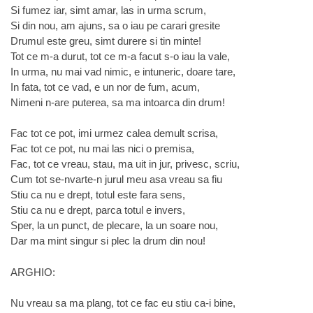
Si fumez iar, simt amar, las in urma scrum,
Si din nou, am ajuns, sa o iau pe carari gresite
Drumul este greu, simt durere si tin minte!
Tot ce m-a durut, tot ce m-a facut s-o iau la vale,
In urma, nu mai vad nimic, e intuneric, doare tare,
In fata, tot ce vad, e un nor de fum, acum,
Nimeni n-are puterea, sa ma intoarca din drum!
Fac tot ce pot, imi urmez calea demult scrisa,
Fac tot ce pot, nu mai las nici o premisa,
Fac, tot ce vreau, stau, ma uit in jur, privesc, scriu,
Cum tot se-nvarte-n jurul meu asa vreau sa fiu
Stiu ca nu e drept, totul este fara sens,
Stiu ca nu e drept, parca totul e invers,
Sper, la un punct, de plecare, la un soare nou,
Dar ma mint singur si plec la drum din nou!
ARGHIO:
Nu vreau sa ma plang, tot ce fac eu stiu ca-i bine,