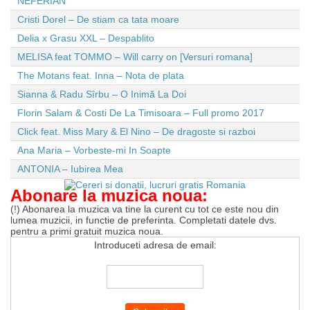
NEFERIAN
Cristi Dorel – De stiam ca tata moare
Delia x Grasu XXL – Despablito
MELISA feat TOMMO – Will carry on [Versuri romana]
The Motans feat. Inna – Nota de plata
Sianna & Radu Sîrbu – O Inimă La Doi
Florin Salam & Costi De La Timisoara – Full promo 2017
Click feat. Miss Mary & El Nino – De dragoste si razboi
Ana Maria – Vorbeste-mi In Soapte
ANTONIA – Iubirea Mea
Abonare la muzica noua:
(!) Abonarea la muzica va tine la curent cu tot ce este nou din
lumea muzicii, in functie de preferinta. Completati datele dvs.
pentru a primi gratuit muzica noua.
Introduceti adresa de email: