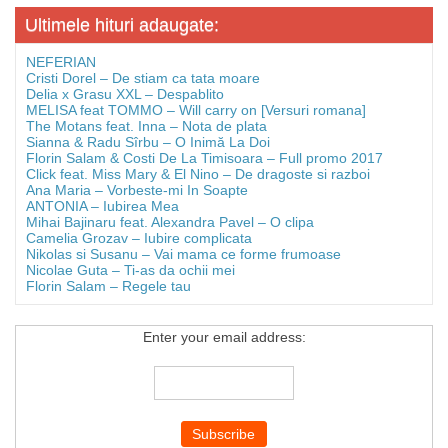
Ultimele hituri adaugate:
NEFERIAN
Cristi Dorel – De stiam ca tata moare
Delia x Grasu XXL – Despablito
MELISA feat TOMMO – Will carry on [Versuri romana]
The Motans feat. Inna – Nota de plata
Sianna & Radu Sîrbu – O Inimă La Doi
Florin Salam & Costi De La Timisoara – Full promo 2017
Click feat. Miss Mary & El Nino – De dragoste si razboi
Ana Maria – Vorbeste-mi In Soapte
ANTONIA – Iubirea Mea
Mihai Bajinaru feat. Alexandra Pavel – O clipa
Camelia Grozav – Iubire complicata
Nikolas si Susanu – Vai mama ce forme frumoase
Nicolae Guta – Ti-as da ochii mei
Florin Salam – Regele tau
Enter your email address: