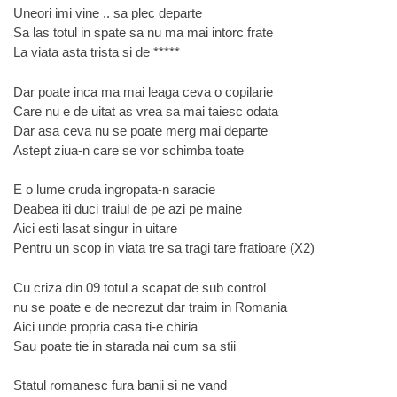
Uneori imi vine .. sa plec departe
Sa las totul in spate sa nu ma mai intorc frate
La viata asta trista si de *****
Dar poate inca ma mai leaga ceva o copilarie
Care nu e de uitat as vrea sa mai taiesc odata
Dar asa ceva nu se poate merg mai departe
Astept ziua-n care se vor schimba toate
E o lume cruda ingropata-n saracie
Deabea iti duci traiul de pe azi pe maine
Aici esti lasat singur in uitare
Pentru un scop in viata tre sa tragi tare fratioare (X2)
Cu criza din 09 totul a scapat de sub control
nu se poate e de necrezut dar traim in Romania
Aici unde propria casa ti-e chiria
Sau poate tie in starada nai cum sa stii
Statul romanesc fura banii si ne vand