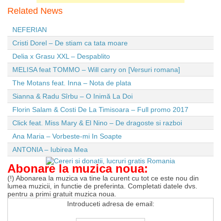
Related News
NEFERIAN
Cristi Dorel – De stiam ca tata moare
Delia x Grasu XXL – Despablito
MELISA feat TOMMO – Will carry on [Versuri romana]
The Motans feat. Inna – Nota de plata
Sianna & Radu Sîrbu – O Inimă La Doi
Florin Salam & Costi De La Timisoara – Full promo 2017
Click feat. Miss Mary & El Nino – De dragoste si razboi
Ana Maria – Vorbeste-mi In Soapte
ANTONIA – Iubirea Mea
Abonare la muzica noua:
(!) Abonarea la muzica va tine la curent cu tot ce este nou din
lumea muzicii, in functie de preferinta. Completati datele dvs.
pentru a primi gratuit muzica noua.
Introduceti adresa de email: