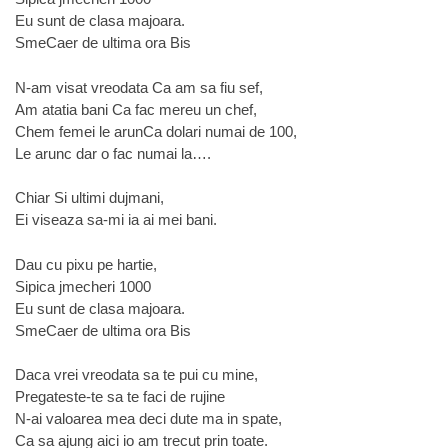
Eu sunt de clasa majoara.
SmeCaer de ultima ora Bis
N-am visat vreodata Ca am sa fiu sef,
Am atatia bani Ca fac mereu un chef,
Chem femei le arunCa dolari numai de 100,
Le arunc dar o fac numai la….
Chiar Si ultimi dujmani,
Ei viseaza sa-mi ia ai mei bani.
Dau cu pixu pe hartie,
Sipica jmecheri 1000
Eu sunt de clasa majoara.
SmeCaer de ultima ora Bis
Daca vrei vreodata sa te pui cu mine,
Pregateste-te sa te faci de rujine
N-ai valoarea mea deci dute ma in spate,
Ca sa ajung aici io am trecut prin toate.