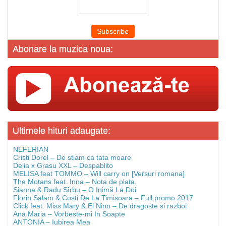
Abonare la muzica noua:
Ultimele hituri adaugate:
NEFERIAN
Cristi Dorel – De stiam ca tata moare
Delia x Grasu XXL – Despablito
MELISA feat TOMMO – Will carry on [Versuri romana]
The Motans feat. Inna – Nota de plata
Sianna & Radu Sîrbu – O Inimă La Doi
Florin Salam & Costi De La Timisoara – Full promo 2017
Click feat. Miss Mary & El Nino – De dragoste si razboi
Ana Maria – Vorbeste-mi In Soapte
ANTONIA – Iubirea Mea