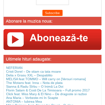
Abonare la muzica noua:
Ultimele hituri adaugate:
NEFERIAN
Cristi Dorel – De stiam ca tata moare
Delia x Grasu XXL – Despablito
MELISA feat TOMMO – Will carry on [Versuri romana]
The Motans feat. Inna – Nota de plata
Sianna & Radu Sîrbu – O Inimă La Doi
Florin Salam & Costi De La Timisoara – Full promo 2017
Click feat. Miss Mary & El Nino – De dragoste si razboi
Ana Maria – Vorbeste-mi In Soapte
ANTONIA – Iubirea Mea