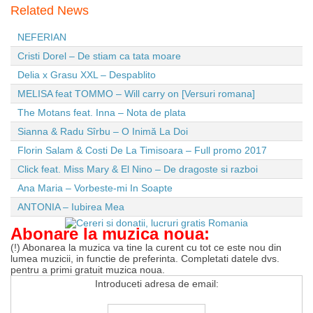
Related News
NEFERIAN
Cristi Dorel – De stiam ca tata moare
Delia x Grasu XXL – Despablito
MELISA feat TOMMO – Will carry on [Versuri romana]
The Motans feat. Inna – Nota de plata
Sianna & Radu Sîrbu – O Inimă La Doi
Florin Salam & Costi De La Timisoara – Full promo 2017
Click feat. Miss Mary & El Nino – De dragoste si razboi
Ana Maria – Vorbeste-mi In Soapte
ANTONIA – Iubirea Mea
Abonare la muzica noua:
(!) Abonarea la muzica va tine la curent cu tot ce este nou din
lumea muzicii, in functie de preferinta. Completati datele dvs.
pentru a primi gratuit muzica noua.
Introduceti adresa de email: