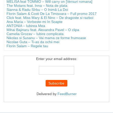
MELISA feat TOMMO – Will carry on [Versuri romana]
The Motans feat. Inna – Nota de plata
Sianna & Radu Sîrbu – O Inimă La Doi
Florin Salam & Costi De La Timisoara – Full promo 2017
Click feat. Miss Mary & El Nino – De dragoste si razboi
Ana Maria – Vorbeste-mi In Soapte
ANTONIA – Iubirea Mea
Mihai Bajinaru feat. Alexandra Pavel – O clipa
Camelia Grozav – Iubire complicata
Nikolas si Susanu – Vai mama ce forme frumoase
Nicolae Guta – Ti-as da ochii mei
Florin Salam – Regele tau
Enter your email address:
Delivered by
FeedBurner