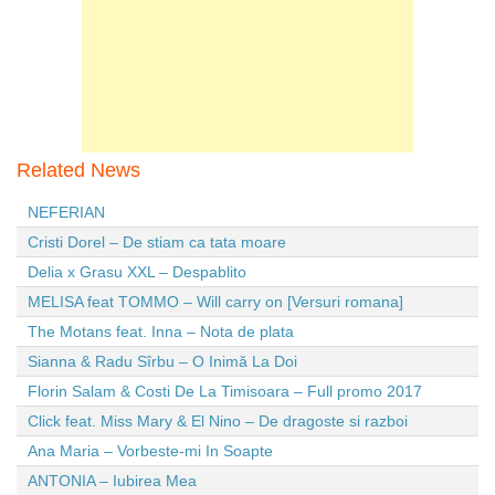
Related News
NEFERIAN
Cristi Dorel – De stiam ca tata moare
Delia x Grasu XXL – Despablito
MELISA feat TOMMO – Will carry on [Versuri romana]
The Motans feat. Inna – Nota de plata
Sianna & Radu Sîrbu – O Inimă La Doi
Florin Salam & Costi De La Timisoara – Full promo 2017
Click feat. Miss Mary & El Nino – De dragoste si razboi
Ana Maria – Vorbeste-mi In Soapte
ANTONIA – Iubirea Mea