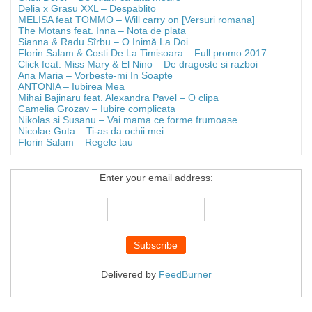
Delia x Grasu XXL – Despablito
MELISA feat TOMMO – Will carry on [Versuri romana]
The Motans feat. Inna – Nota de plata
Sianna & Radu Sîrbu – O Inimă La Doi
Florin Salam & Costi De La Timisoara – Full promo 2017
Click feat. Miss Mary & El Nino – De dragoste si razboi
Ana Maria – Vorbeste-mi In Soapte
ANTONIA – Iubirea Mea
Mihai Bajinaru feat. Alexandra Pavel – O clipa
Camelia Grozav – Iubire complicata
Nikolas si Susanu – Vai mama ce forme frumoase
Nicolae Guta – Ti-as da ochii mei
Florin Salam – Regele tau
Enter your email address:
Delivered by
FeedBurner