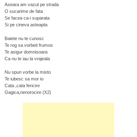
Aseara am vazut pe strada
O sucarime de fata
Se facea ca-i suparata
Si pe cineva asteapta
Baiete nu te cunosc
Te rog sa vorbeti frumos
Te asigur domnisoara
Ca nu te iau la vrajeala
Nu spun vorbe la misto
Te iubesc sa mor io
Cata ,cata fericire
Gagica,nenorocire (X2)