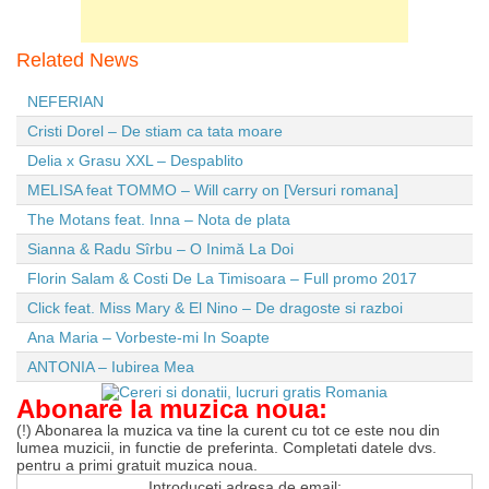
Related News
NEFERIAN
Cristi Dorel – De stiam ca tata moare
Delia x Grasu XXL – Despablito
MELISA feat TOMMO – Will carry on [Versuri romana]
The Motans feat. Inna – Nota de plata
Sianna & Radu Sîrbu – O Inimă La Doi
Florin Salam & Costi De La Timisoara – Full promo 2017
Click feat. Miss Mary & El Nino – De dragoste si razboi
Ana Maria – Vorbeste-mi In Soapte
ANTONIA – Iubirea Mea
Abonare la muzica noua:
(!) Abonarea la muzica va tine la curent cu tot ce este nou din
lumea muzicii, in functie de preferinta. Completati datele dvs.
pentru a primi gratuit muzica noua.
Introduceti adresa de email: