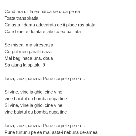
Cand ma uit la ea parca se urca pe ea
Toata transpiratia
Ca asta-i dama adevarata ce ii place rasfatata
Ca e bine, e dotata e jale cu ea bai tata
Se misca, ma streseaza
Corpul meu paralizeaza
Mai bag inaca una, doua
Sa ajung la spitalul 9
Iauzi, iauzi, iauzi ia Pune sarpele pe ea …
Si vine, vine ia ghici cine vine
vine baiatul cu bomba dupa tine
Si vine, vine ia ghici cine vine
vine baiatul cu bomba dupa tine
Iauzi, iauzi, iauzi ia Pune sarpele pe ea …
Pune furtunu pe ea ma, asta-i nebuna de-amea