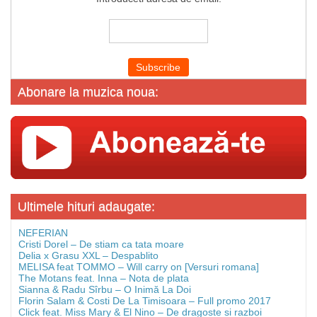
Abonare la muzica noua:
Ultimele hituri adaugate:
NEFERIAN
Cristi Dorel – De stiam ca tata moare
Delia x Grasu XXL – Despablito
MELISA feat TOMMO – Will carry on [Versuri romana]
The Motans feat. Inna – Nota de plata
Sianna & Radu Sîrbu – O Inimă La Doi
Florin Salam & Costi De La Timisoara – Full promo 2017
Click feat. Miss Mary & El Nino – De dragoste si razboi