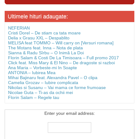
Ultimele hituri adaugate:
NEFERIAN
Cristi Dorel – De stiam ca tata moare
Delia x Grasu XXL – Despablito
MELISA feat TOMMO – Will carry on [Versuri romana]
The Motans feat. Inna – Nota de plata
Sianna & Radu Sîrbu – O Inimă La Doi
Florin Salam & Costi De La Timisoara – Full promo 2017
Click feat. Miss Mary & El Nino – De dragoste si razboi
Ana Maria – Vorbeste-mi In Soapte
ANTONIA – Iubirea Mea
Mihai Bajinaru feat. Alexandra Pavel – O clipa
Camelia Grozav – Iubire complicata
Nikolas si Susanu – Vai mama ce forme frumoase
Nicolae Guta – Ti-as da ochii mei
Florin Salam – Regele tau
Enter your email address: