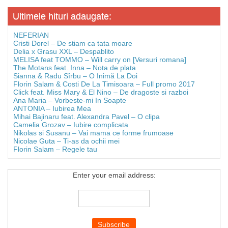
Ultimele hituri adaugate:
NEFERIAN
Cristi Dorel – De stiam ca tata moare
Delia x Grasu XXL – Despablito
MELISA feat TOMMO – Will carry on [Versuri romana]
The Motans feat. Inna – Nota de plata
Sianna & Radu Sîrbu – O Inimă La Doi
Florin Salam & Costi De La Timisoara – Full promo 2017
Click feat. Miss Mary & El Nino – De dragoste si razboi
Ana Maria – Vorbeste-mi In Soapte
ANTONIA – Iubirea Mea
Mihai Bajinaru feat. Alexandra Pavel – O clipa
Camelia Grozav – Iubire complicata
Nikolas si Susanu – Vai mama ce forme frumoase
Nicolae Guta – Ti-as da ochii mei
Florin Salam – Regele tau
Enter your email address: