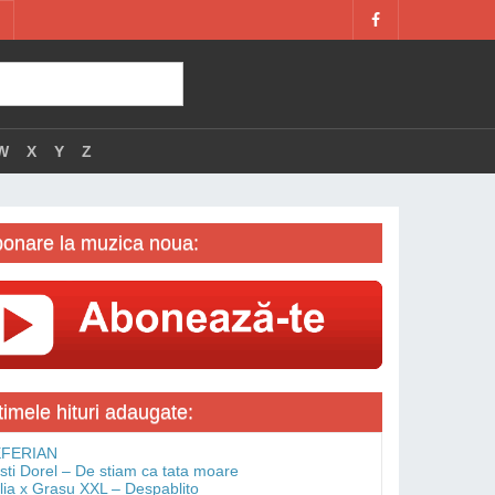
W
X
Y
Z
onare la muzica noua:
timele hituri adaugate:
FERIAN
isti Dorel – De stiam ca tata moare
lia x Grasu XXL – Despablito