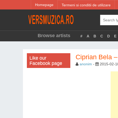
Homepage
Termeni si conditii de utilizare
Browse artists
#
A
B
C
D
E
Ciprian Bela –
Like our
Facebook page
anonim
-
2015-02-1