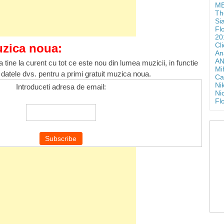
ME
Th
Si
Fl
20
Cl
uzica noua:
An
AN
 tine la curent cu tot ce este nou din lumea muzicii, in functie
Mi
 datele dvs. pentru a primi gratuit muzica noua.
Ca
Ni
Introduceti adresa de email:
Ni
Fl