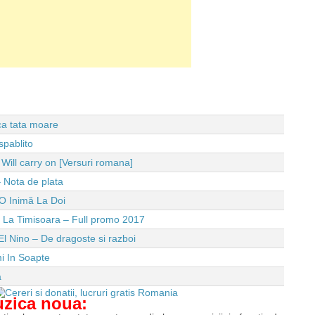
 ca tata moare
spablito
ll carry on [Versuri romana]
 Nota de plata
O Inimă La Doi
e La Timisoara – Full promo 2017
El Nino – De dragoste si razboi
i In Soapte
a
uzica noua: