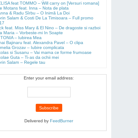
LISA feat TOMMO – Will carry on [Versuri romana]
e Motans feat. Inna – Nota de plata
anna & Radu Sîrbu – O Inimă La Doi
orin Salam & Costi De La Timisoara – Full promo
17
ick feat. Miss Mary & El Nino – De dragoste si razboi
a Maria – Vorbeste-mi In Soapte
TONIA – Iubirea Mea
hai Bajinaru feat. Alexandra Pavel – O clipa
melia Grozav – Iubire complicata
kolas si Susanu – Vai mama ce forme frumoase
colae Guta – Ti-as da ochii mei
orin Salam – Regele tau
Enter your email address:
Delivered by
FeedBurner