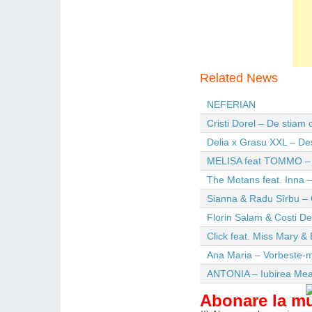
Related News
NEFERIAN
Cristi Dorel – De stiam
Delia x Grasu XXL – De
MELISA feat TOMMO – Wi
The Motans feat. Inna –
Sianna & Radu Sîrbu – 
Florin Salam & Costi D
Click feat. Miss Mary & 
Ana Maria – Vorbeste-m
ANTONIA – Iubirea Me
Abonare la m