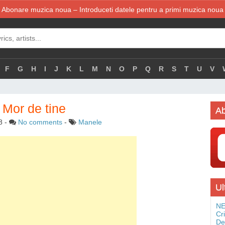
Abonare muzica noua – Introduceti datele pentru a primi muzica noua
F
G
H
I
J
K
L
M
N
O
P
Q
R
S
T
U
V
 Mor de tine
Ab
8
-
No comments
-
Manele
Ul
NE
Cr
De