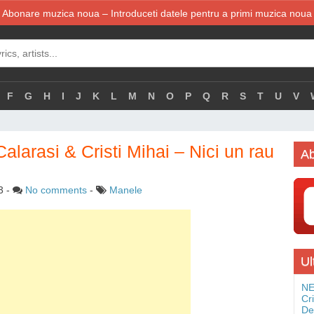
Abonare muzica noua – Introduceti datele pentru a primi muzica noua
F
G
H
I
J
K
L
M
N
O
P
Q
R
S
T
U
V
larasi & Cristi Mihai – Nici un rau
Ab
3
-
No comments
-
Manele
Ul
NE
Cr
De