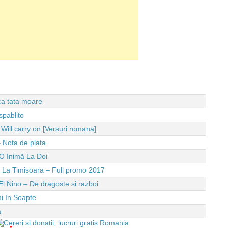
 ca tata moare
spablito
ll carry on [Versuri romana]
 Nota de plata
O Inimă La Doi
e La Timisoara – Full promo 2017
El Nino – De dragoste si razboi
i In Soapte
a