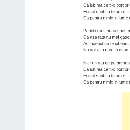
Ca iubirea ce ti-o port or
Fericit sunt ca te am si t
Ca pentru nimic in lume n
Parintii mei mi-au spus 
Ca asa fata nu mai gasesc
Au inceput sa te iubeasca 
Nu vor alta nora in casa,
Nici-un rau de pe paman
Ca iubirea ce ti-o port or
Fericit sunt ca te am si t
Ca pentru nimic in lume n