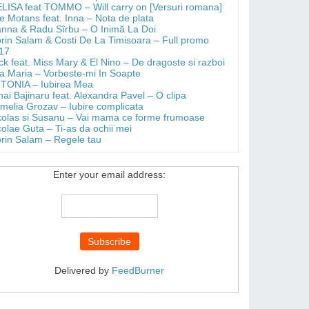
LISA feat TOMMO – Will carry on [Versuri romana]
e Motans feat. Inna – Nota de plata
anna & Radu Sîrbu – O Inimă La Doi
orin Salam & Costi De La Timisoara – Full promo
17
ick feat. Miss Mary & El Nino – De dragoste si razboi
a Maria – Vorbeste-mi In Soapte
TONIA – Iubirea Mea
hai Bajinaru feat. Alexandra Pavel – O clipa
melia Grozav – Iubire complicata
kolas si Susanu – Vai mama ce forme frumoase
colae Guta – Ti-as da ochii mei
orin Salam – Regele tau
Enter your email address:
Delivered by
FeedBurner