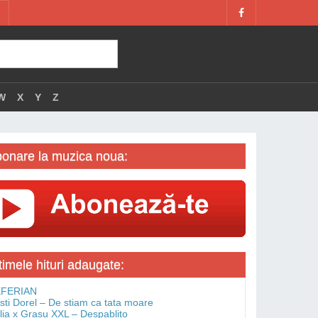
W
X
Y
Z
onare la muzica noua:
timele hituri adaugate:
FERIAN
isti Dorel – De stiam ca tata moare
lia x Grasu XXL – Despablito