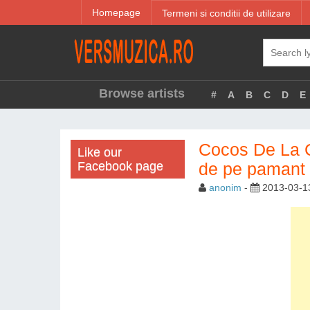
Homepage
Termeni si conditii de utilizare
Browse artists
#
A
B
C
D
E
Cocos De La Ca
Like our
Facebook page
de pe pamant
anonim
-
2013-03-1