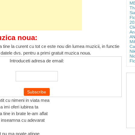
ME
Th
Si
Fl
20
Cl
An
uzica noua:
AN
Mi
 tine la curent cu tot ce este nou din lumea muzicii, in functie
Ca
Ni
 datele dvs. pentru a primi gratuit muzica noua.
Ni
Introduceti adresa de email:
Fl
tit cu nimeni in viata mea
a imi oferi iubirea ta
a tine in brate le-am aflat
ce inseamna cu adevarat
t nu ma poate atinge