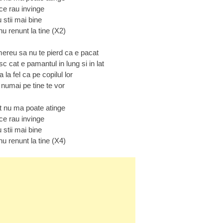
ice rau invinge
u stii mai bine
u renunt la tine (X2)
mereu sa nu te pierd ca e pacat
 cat e pamantul in lung si in lat
la fel ca pe copilul lor
 numai pe tine te vor
t nu ma poate atinge
ice rau invinge
u stii mai bine
u renunt la tine (X4)