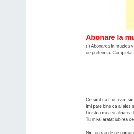
Abonare la m
(!) Abonarea la muzica va
de preferinta. Completati
Ce simt cu tine n-am sim
Imi pare bine ca ai ales s
Linistea mea si alinarea l
Tu mi-ai aratat iubirea 
Nici-un rau de pe paman