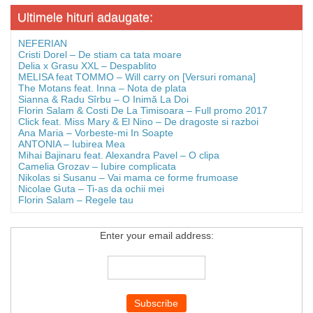
Ultimele hituri adaugate:
NEFERIAN
Cristi Dorel – De stiam ca tata moare
Delia x Grasu XXL – Despablito
MELISA feat TOMMO – Will carry on [Versuri romana]
The Motans feat. Inna – Nota de plata
Sianna & Radu Sîrbu – O Inimă La Doi
Florin Salam & Costi De La Timisoara – Full promo 2017
Click feat. Miss Mary & El Nino – De dragoste si razboi
Ana Maria – Vorbeste-mi In Soapte
ANTONIA – Iubirea Mea
Mihai Bajinaru feat. Alexandra Pavel – O clipa
Camelia Grozav – Iubire complicata
Nikolas si Susanu – Vai mama ce forme frumoase
Nicolae Guta – Ti-as da ochii mei
Florin Salam – Regele tau
Enter your email address: