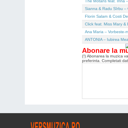
The Motans feat. Inna –
Sianna & Radu Sîrbu – 
Florin Salam & Costi D
Click feat. Miss Mary & 
Ana Maria – Vorbeste-m
ANTONIA – Iubirea Me
Abonare la m
(!) Abonarea la muzica va 
preferinta. Completati da