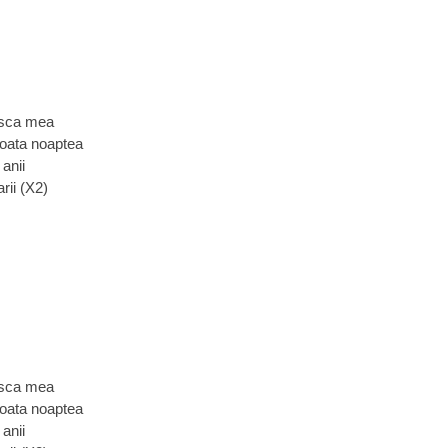
gasca mea
 toata noaptea
 anii
rii (X2)
gasca mea
 toata noaptea
 anii