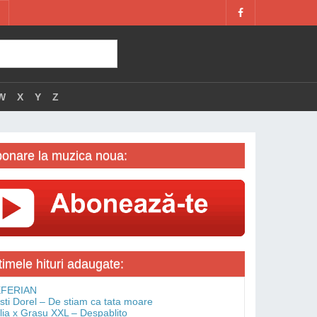
W
X
Y
Z
onare la muzica noua:
timele hituri adaugate:
FERIAN
isti Dorel – De stiam ca tata moare
lia x Grasu XXL – Despablito