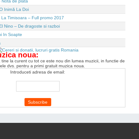
 Nota de plata
O Inimă La Doi
e La Timisoara – Full promo 2017
El Nino – De dragoste si razboi
i In Soapte
a
uzica noua:
tine la curent cu tot ce este nou din lumea muzicii, in functie de
tele dvs. pentru a primi gratuit muzica noua.
Introduceti adresa de email: