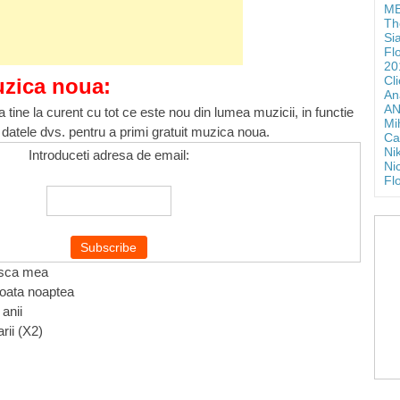
ME
Th
Si
Fl
20
Cl
uzica noua:
An
AN
 tine la curent cu tot ce este nou din lumea muzicii, in functie
Mi
 datele dvs. pentru a primi gratuit muzica noua.
Ca
Ni
Introduceti adresa de email:
Ni
Fl
gasca mea
 toata noaptea
 anii
rii (X2)