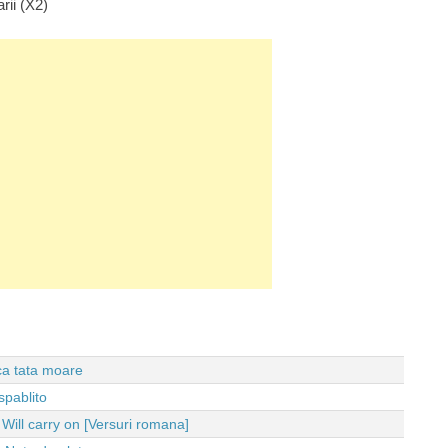
rii (X2)
 ca tata moare
spablito
ll carry on [Versuri romana]