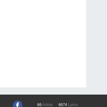
66
Artists
6674
Lyrics