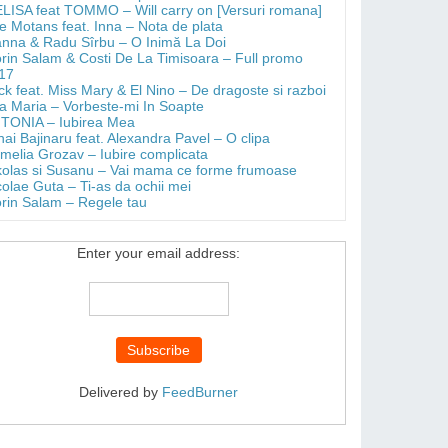
LISA feat TOMMO – Will carry on [Versuri romana]
e Motans feat. Inna – Nota de plata
anna & Radu Sîrbu – O Inimă La Doi
orin Salam & Costi De La Timisoara – Full promo
17
ick feat. Miss Mary & El Nino – De dragoste si razboi
a Maria – Vorbeste-mi In Soapte
TONIA – Iubirea Mea
hai Bajinaru feat. Alexandra Pavel – O clipa
melia Grozav – Iubire complicata
kolas si Susanu – Vai mama ce forme frumoase
colae Guta – Ti-as da ochii mei
orin Salam – Regele tau
Enter your email address:
Delivered by
FeedBurner