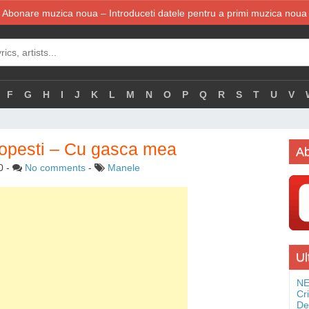
Abonare muzica noua – Introduceti datele pentru a primi muzica noua
F
G
H
I
J
K
L
M
N
O
P
Q
R
S
T
U
V
opesti – Cu gasca mea
Ab
0
-
No comments
-
Manele
Ul
NE
Cr
De