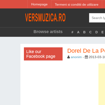
Homepage
Termeni si conditii de utilizare
Browse artists
#
A
B
C
D
E
Dorel De La P
Like our
Facebook page
anonim
-
2013-03-1