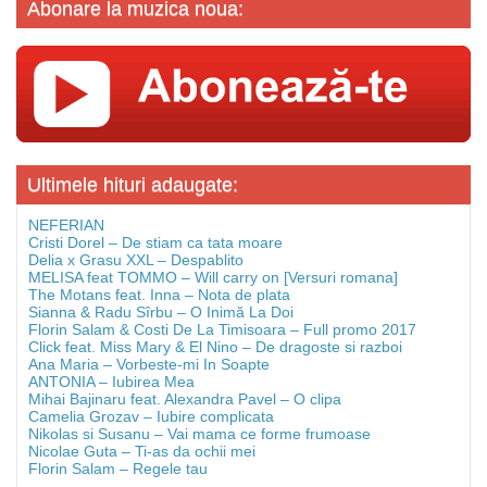
Abonare la muzica noua:
Ultimele hituri adaugate:
NEFERIAN
Cristi Dorel – De stiam ca tata moare
Delia x Grasu XXL – Despablito
MELISA feat TOMMO – Will carry on [Versuri romana]
The Motans feat. Inna – Nota de plata
Sianna & Radu Sîrbu – O Inimă La Doi
Florin Salam & Costi De La Timisoara – Full promo 2017
Click feat. Miss Mary & El Nino – De dragoste si razboi
Ana Maria – Vorbeste-mi In Soapte
ANTONIA – Iubirea Mea
Mihai Bajinaru feat. Alexandra Pavel – O clipa
Camelia Grozav – Iubire complicata
Nikolas si Susanu – Vai mama ce forme frumoase
Nicolae Guta – Ti-as da ochii mei
Florin Salam – Regele tau