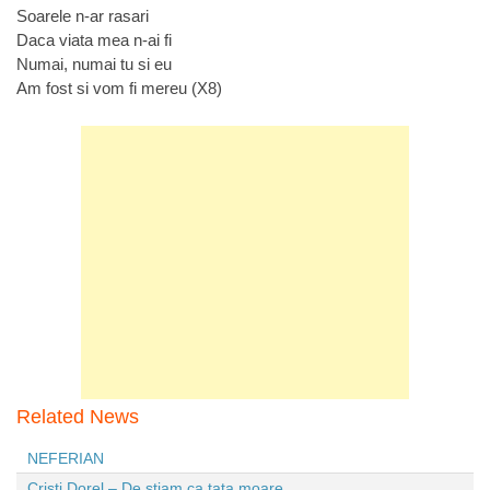
Soarele n-ar rasari
Daca viata mea n-ai fi
Numai, numai tu si eu
Am fost si vom fi mereu (X8)
Related News
NEFERIAN
Cristi Dorel – De stiam ca tata moare