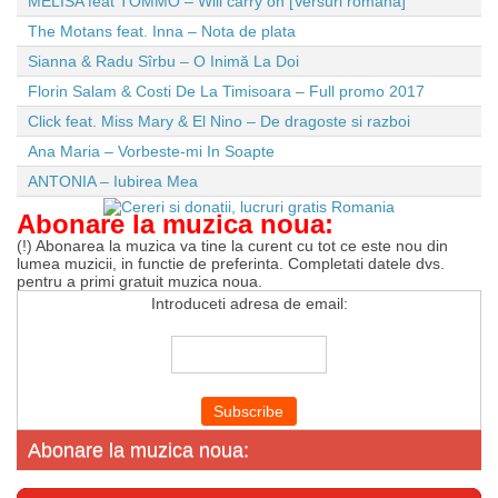
MELISA feat TOMMO – Will carry on [Versuri romana]
The Motans feat. Inna – Nota de plata
Sianna & Radu Sîrbu – O Inimă La Doi
Florin Salam & Costi De La Timisoara – Full promo 2017
Click feat. Miss Mary & El Nino – De dragoste si razboi
Ana Maria – Vorbeste-mi In Soapte
ANTONIA – Iubirea Mea
Abonare la muzica noua:
(!) Abonarea la muzica va tine la curent cu tot ce este nou din
lumea muzicii, in functie de preferinta. Completati datele dvs.
pentru a primi gratuit muzica noua.
Introduceti adresa de email:
Abonare la muzica noua: