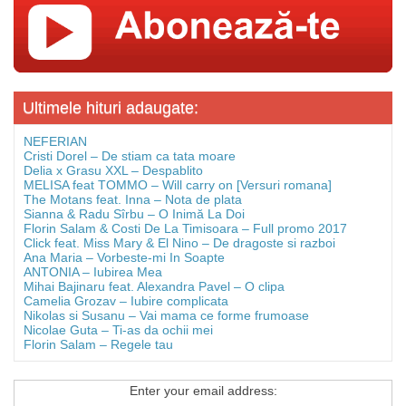
Ultimele hituri adaugate:
NEFERIAN
Cristi Dorel – De stiam ca tata moare
Delia x Grasu XXL – Despablito
MELISA feat TOMMO – Will carry on [Versuri romana]
The Motans feat. Inna – Nota de plata
Sianna & Radu Sîrbu – O Inimă La Doi
Florin Salam & Costi De La Timisoara – Full promo 2017
Click feat. Miss Mary & El Nino – De dragoste si razboi
Ana Maria – Vorbeste-mi In Soapte
ANTONIA – Iubirea Mea
Mihai Bajinaru feat. Alexandra Pavel – O clipa
Camelia Grozav – Iubire complicata
Nikolas si Susanu – Vai mama ce forme frumoase
Nicolae Guta – Ti-as da ochii mei
Florin Salam – Regele tau
Enter your email address: