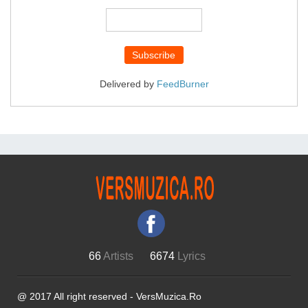
Delivered by
FeedBurner
66
Artists
6674
Lyrics
@ 2017 All right reserved - VersMuzica.Ro