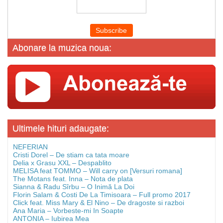
Abonare la muzica noua:
Ultimele hituri adaugate:
NEFERIAN
Cristi Dorel – De stiam ca tata moare
Delia x Grasu XXL – Despablito
MELISA feat TOMMO – Will carry on [Versuri romana]
The Motans feat. Inna – Nota de plata
Sianna & Radu Sîrbu – O Inimă La Doi
Florin Salam & Costi De La Timisoara – Full promo 2017
Click feat. Miss Mary & El Nino – De dragoste si razboi
Ana Maria – Vorbeste-mi In Soapte
ANTONIA – Iubirea Mea