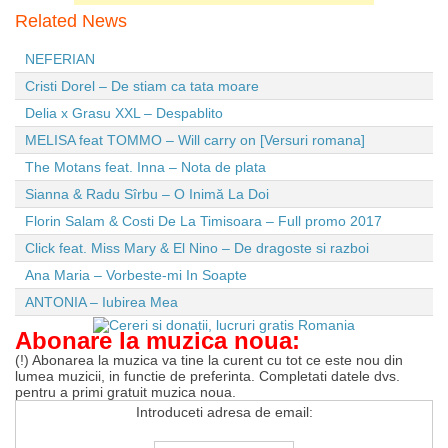
Related News
NEFERIAN
Cristi Dorel – De stiam ca tata moare
Delia x Grasu XXL – Despablito
MELISA feat TOMMO – Will carry on [Versuri romana]
The Motans feat. Inna – Nota de plata
Sianna & Radu Sîrbu – O Inimă La Doi
Florin Salam & Costi De La Timisoara – Full promo 2017
Click feat. Miss Mary & El Nino – De dragoste si razboi
Ana Maria – Vorbeste-mi In Soapte
ANTONIA – Iubirea Mea
Abonare la muzica noua:
(!) Abonarea la muzica va tine la curent cu tot ce este nou din
lumea muzicii, in functie de preferinta. Completati datele dvs.
pentru a primi gratuit muzica noua.
Introduceti adresa de email: