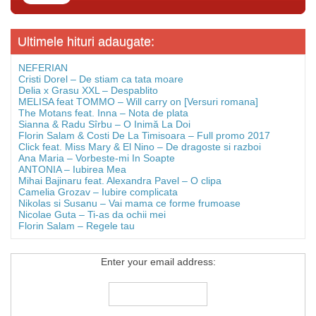
Ultimele hituri adaugate:
NEFERIAN
Cristi Dorel – De stiam ca tata moare
Delia x Grasu XXL – Despablito
MELISA feat TOMMO – Will carry on [Versuri romana]
The Motans feat. Inna – Nota de plata
Sianna & Radu Sîrbu – O Inimă La Doi
Florin Salam & Costi De La Timisoara – Full promo 2017
Click feat. Miss Mary & El Nino – De dragoste si razboi
Ana Maria – Vorbeste-mi In Soapte
ANTONIA – Iubirea Mea
Mihai Bajinaru feat. Alexandra Pavel – O clipa
Camelia Grozav – Iubire complicata
Nikolas si Susanu – Vai mama ce forme frumoase
Nicolae Guta – Ti-as da ochii mei
Florin Salam – Regele tau
Enter your email address: