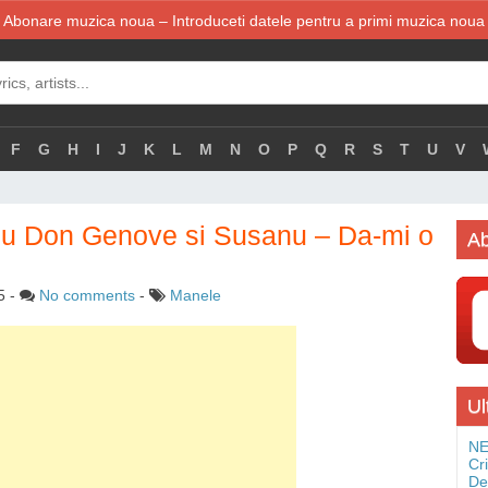
Abonare muzica noua – Introduceti datele pentru a primi muzica noua
F
G
H
I
J
K
L
M
N
O
P
Q
R
S
T
U
V
cu Don Genove si Susanu – Da-mi o
Ab
5
-
No comments
-
Manele
Ul
NE
Cr
De