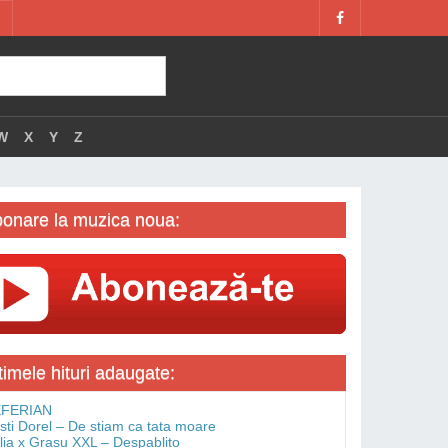
W
X
Y
Z
onare la muzica noua:
timele hituri adaugate:
FERIAN
isti Dorel – De stiam ca tata moare
lia x Grasu XXL – Despablito