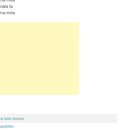
viata ta
inima mea
 ca tata moare
spablito