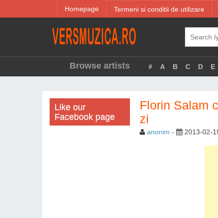
Homepage
Termeni si conditii de utilizare
Browse artists
#
A
B
C
D
E
Florin Salam 
Like our
Facebook page
zi
anonim
-
2013-02-1