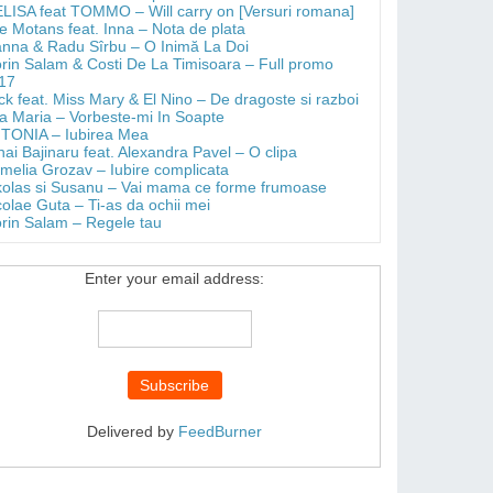
LISA feat TOMMO – Will carry on [Versuri romana]
e Motans feat. Inna – Nota de plata
anna & Radu Sîrbu – O Inimă La Doi
orin Salam & Costi De La Timisoara – Full promo
17
ick feat. Miss Mary & El Nino – De dragoste si razboi
a Maria – Vorbeste-mi In Soapte
TONIA – Iubirea Mea
hai Bajinaru feat. Alexandra Pavel – O clipa
melia Grozav – Iubire complicata
kolas si Susanu – Vai mama ce forme frumoase
colae Guta – Ti-as da ochii mei
orin Salam – Regele tau
Enter your email address:
Delivered by
FeedBurner