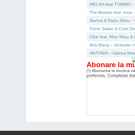
MELISA feat TOMMO – Wi
The Motans feat. Inna –
Sianna & Radu Sîrbu – 
Florin Salam & Costi D
Click feat. Miss Mary & 
Ana Maria – Vorbeste-m
ANTONIA – Iubirea Me
Abonare la m
(!) Abonarea la muzica va 
preferinta. Completati da