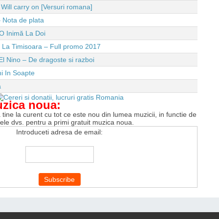
ll carry on [Versuri romana]
 Nota de plata
O Inimă La Doi
e La Timisoara – Full promo 2017
El Nino – De dragoste si razboi
i In Soapte
a
uzica noua:
tine la curent cu tot ce este nou din lumea muzicii, in functie de
tele dvs. pentru a primi gratuit muzica noua.
Introduceti adresa de email: