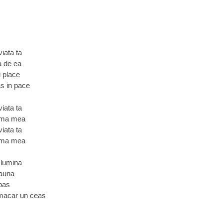
viata ta
a de ea
i place
as in pace
viata ta
inima mea
viata ta
inima mea
 lumina
eauna
 pas
i macar un ceas