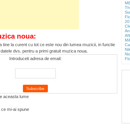
ME
Th
Si
Fl
20
Cl
An
uzica noua:
AN
Mi
 tine la curent cu tot ce este nou din lumea muzicii, in functie
Ca
Ni
 datele dvs. pentru a primi gratuit muzica noua.
Ni
Introduceti adresa de email:
Fl
pe aceasta lume
t ce mi-ai spune