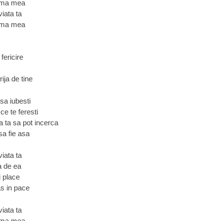
inima mea
viata ta
inima mea
fericire
ija de tine
sa iubesti
ce te feresti
a ta sa pot incerca
sa fie asa
viata ta
a de ea
i place
as in pace
viata ta
inima mea