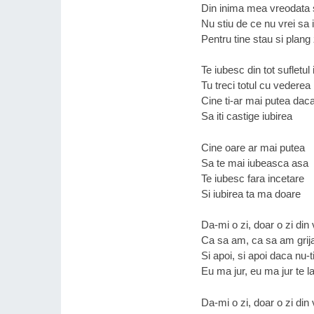
Din inima mea vreodata 
Nu stiu de ce nu vrei sa i
Pentru tine stau si plang z
Te iubesc din tot sufletul
Tu treci totul cu vederea
Cine ti-ar mai putea dac
Sa iti castige iubirea
Cine oare ar mai putea
Sa te mai iubeasca asa
Te iubesc fara incetare
Si iubirea ta ma doare
Da-mi o zi, doar o zi din 
Ca sa am, ca sa am grij
Si apoi, si apoi daca nu-t
Eu ma jur, eu ma jur te l
Da-mi o zi, doar o zi din 