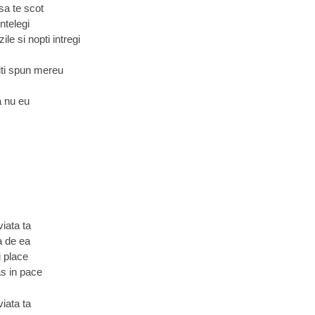
sa te scot
ntelegi
ile si nopti intregi
 iti spun mereu
a nu eu
viata ta
a de ea
i place
as in pace
viata ta