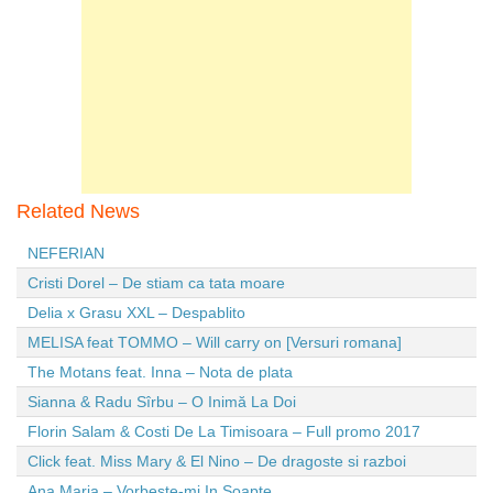
Related News
NEFERIAN
Cristi Dorel – De stiam ca tata moare
Delia x Grasu XXL – Despablito
MELISA feat TOMMO – Will carry on [Versuri romana]
The Motans feat. Inna – Nota de plata
Sianna & Radu Sîrbu – O Inimă La Doi
Florin Salam & Costi De La Timisoara – Full promo 2017
Click feat. Miss Mary & El Nino – De dragoste si razboi
Ana Maria – Vorbeste-mi In Soapte