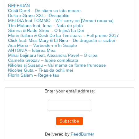
NEFERIAN
Cristi Dorel – De stiam ca tata moare
Delia x Grasu XXL – Despablito
MELISA feat TOMMO – Will carry on [Versuri romana]
The Motans feat. Inna – Nota de plata
Sianna & Radu Sîrbu – O Inimă La Doi
Florin Salam & Costi De La Timisoara – Full promo 2017
Click feat. Miss Mary & El Nino – De dragoste si razboi
Ana Maria – Vorbeste-mi In Soapte
ANTONIA – Iubirea Mea
Mihai Bajinaru feat. Alexandra Pavel – O clipa
Camelia Grozav – Iubire complicata
Nikolas si Susanu – Vai mama ce forme frumoase
Nicolae Guta – Ti-as da ochii mei
Florin Salam – Regele tau
Enter your email address:
Delivered by
FeedBurner