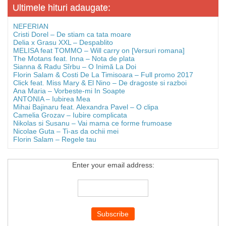
Ultimele hituri adaugate:
NEFERIAN
Cristi Dorel – De stiam ca tata moare
Delia x Grasu XXL – Despablito
MELISA feat TOMMO – Will carry on [Versuri romana]
The Motans feat. Inna – Nota de plata
Sianna & Radu Sîrbu – O Inimă La Doi
Florin Salam & Costi De La Timisoara – Full promo 2017
Click feat. Miss Mary & El Nino – De dragoste si razboi
Ana Maria – Vorbeste-mi In Soapte
ANTONIA – Iubirea Mea
Mihai Bajinaru feat. Alexandra Pavel – O clipa
Camelia Grozav – Iubire complicata
Nikolas si Susanu – Vai mama ce forme frumoase
Nicolae Guta – Ti-as da ochii mei
Florin Salam – Regele tau
Enter your email address: