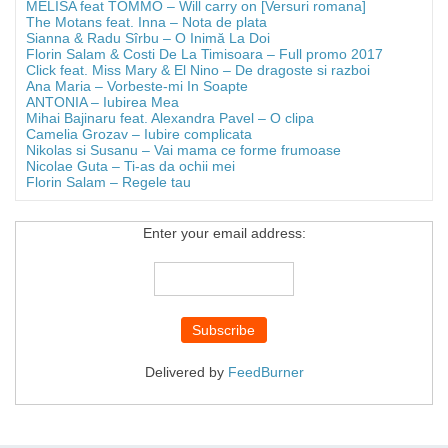
MELISA feat TOMMO – Will carry on [Versuri romana]
The Motans feat. Inna – Nota de plata
Sianna & Radu Sîrbu – O Inimă La Doi
Florin Salam & Costi De La Timisoara – Full promo 2017
Click feat. Miss Mary & El Nino – De dragoste si razboi
Ana Maria – Vorbeste-mi In Soapte
ANTONIA – Iubirea Mea
Mihai Bajinaru feat. Alexandra Pavel – O clipa
Camelia Grozav – Iubire complicata
Nikolas si Susanu – Vai mama ce forme frumoase
Nicolae Guta – Ti-as da ochii mei
Florin Salam – Regele tau
Enter your email address:
Delivered by
FeedBurner