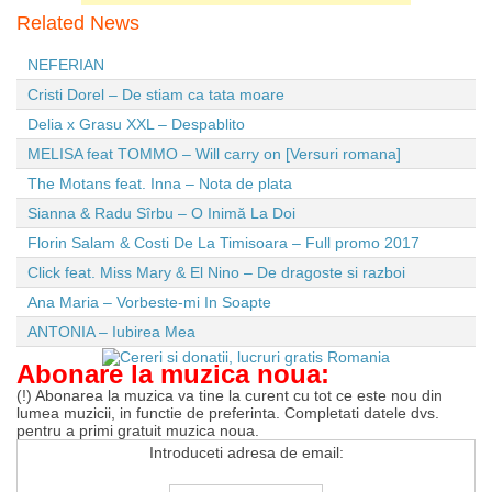
Related News
NEFERIAN
Cristi Dorel – De stiam ca tata moare
Delia x Grasu XXL – Despablito
MELISA feat TOMMO – Will carry on [Versuri romana]
The Motans feat. Inna – Nota de plata
Sianna & Radu Sîrbu – O Inimă La Doi
Florin Salam & Costi De La Timisoara – Full promo 2017
Click feat. Miss Mary & El Nino – De dragoste si razboi
Ana Maria – Vorbeste-mi In Soapte
ANTONIA – Iubirea Mea
Abonare la muzica noua:
(!) Abonarea la muzica va tine la curent cu tot ce este nou din
lumea muzicii, in functie de preferinta. Completati datele dvs.
pentru a primi gratuit muzica noua.
Introduceti adresa de email: