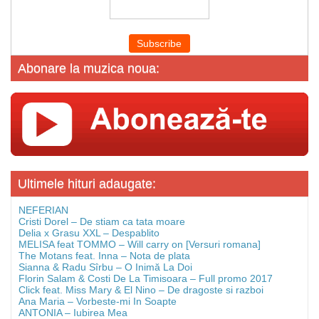
Abonare la muzica noua:
Ultimele hituri adaugate:
NEFERIAN
Cristi Dorel – De stiam ca tata moare
Delia x Grasu XXL – Despablito
MELISA feat TOMMO – Will carry on [Versuri romana]
The Motans feat. Inna – Nota de plata
Sianna & Radu Sîrbu – O Inimă La Doi
Florin Salam & Costi De La Timisoara – Full promo 2017
Click feat. Miss Mary & El Nino – De dragoste si razboi
Ana Maria – Vorbeste-mi In Soapte
ANTONIA – Iubirea Mea