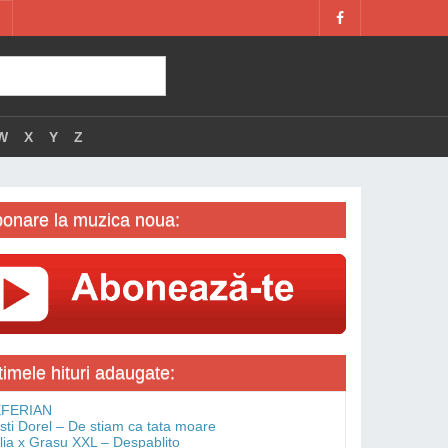
W
X
Y
Z
onare la muzica noua:
timele hituri adaugate:
FERIAN
isti Dorel – De stiam ca tata moare
lia x Grasu XXL – Despablito