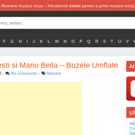
Abonare muzica noua – Introduceti datele pentru a primi muzica noua
F
G
H
I
J
K
L
M
N
O
P
Q
R
S
T
U
V
sti si Mario Bella – Buzele Umflate
Ab
3
-
No comments
-
Manele
Ul
NE
Cr
De