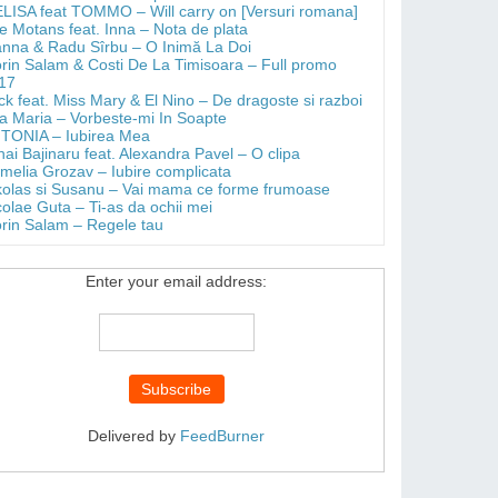
LISA feat TOMMO – Will carry on [Versuri romana]
e Motans feat. Inna – Nota de plata
anna & Radu Sîrbu – O Inimă La Doi
orin Salam & Costi De La Timisoara – Full promo
17
ick feat. Miss Mary & El Nino – De dragoste si razboi
a Maria – Vorbeste-mi In Soapte
TONIA – Iubirea Mea
hai Bajinaru feat. Alexandra Pavel – O clipa
melia Grozav – Iubire complicata
kolas si Susanu – Vai mama ce forme frumoase
colae Guta – Ti-as da ochii mei
orin Salam – Regele tau
Enter your email address:
Delivered by
FeedBurner