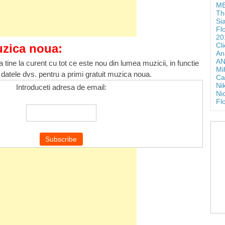
ME
Th
Si
Fl
20
Cl
uzica noua:
An
AN
 tine la curent cu tot ce este nou din lumea muzicii, in functie
Mi
 datele dvs. pentru a primi gratuit muzica noua.
Ca
Ni
Introduceti adresa de email:
Ni
Fl