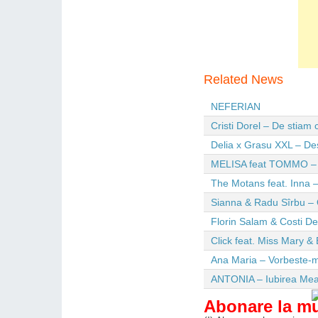
Related News
NEFERIAN
Cristi Dorel – De stiam
Delia x Grasu XXL – De
MELISA feat TOMMO – Wi
The Motans feat. Inna –
Sianna & Radu Sîrbu – 
Florin Salam & Costi D
Click feat. Miss Mary & 
Ana Maria – Vorbeste-m
ANTONIA – Iubirea Me
Abonare la m