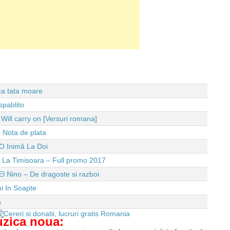
 ca tata moare
spablito
ll carry on [Versuri romana]
 Nota de plata
O Inimă La Doi
e La Timisoara – Full promo 2017
El Nino – De dragoste si razboi
i In Soapte
a
uzica noua: