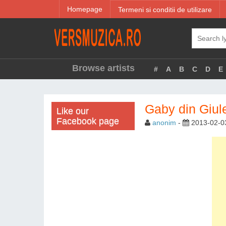
Homepage
Termeni si conditii de utilizare
Browse artists
#
A
B
C
D
E
Gaby din Giule
Like our
Facebook page
anonim
-
2013-02-0