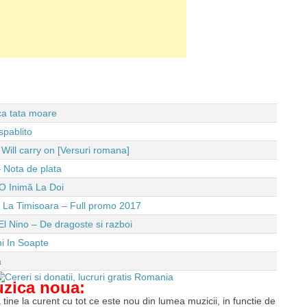
 ca tata moare
spablito
ll carry on [Versuri romana]
 Nota de plata
O Inimă La Doi
e La Timisoara – Full promo 2017
El Nino – De dragoste si razboi
i In Soapte
a
uzica noua:
tine la curent cu tot ce este nou din lumea muzicii, in functie de