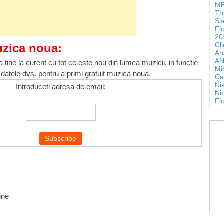
ME
Th
Si
Fl
20
Cl
uzica noua:
An
AN
 tine la curent cu tot ce este nou din lumea muzicii, in functie
Mi
 datele dvs. pentru a primi gratuit muzica noua.
Ca
Ni
Introduceti adresa de email:
Ni
Fl
ine