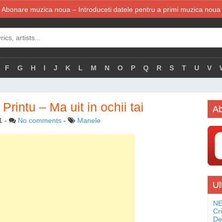
Abonare muzica noua – Introduceti datele pentru a primi muzica noua
F
G
H
I
J
K
L
M
N
O
P
Q
R
S
T
U
V
Printu – Ma uit in ochii tai
Ab
1
-
No comments
-
Manele
Ul
NE
Cr
De