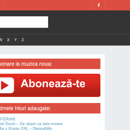
W
X
Y
Z
onare la muzica noua:
timele hituri adaugate:
FERIAN
isti Dorel – De stiam ca tata moare
lia x Grasu XXL – Despablito