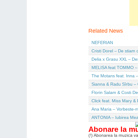
Related News
NEFERIAN
Cristi Dorel – De stiam
Delia x Grasu XXL – De
MELISA feat TOMMO – Wi
The Motans feat. Inna –
Sianna & Radu Sîrbu – 
Florin Salam & Costi D
Click feat. Miss Mary & 
Ana Maria – Vorbeste-m
ANTONIA – Iubirea Me
Abonare la m
(!) Abonarea la muzica va 