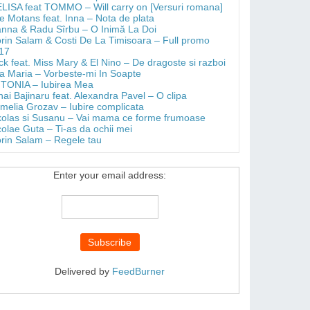
LISA feat TOMMO – Will carry on [Versuri romana]
e Motans feat. Inna – Nota de plata
anna & Radu Sîrbu – O Inimă La Doi
orin Salam & Costi De La Timisoara – Full promo
17
ick feat. Miss Mary & El Nino – De dragoste si razboi
a Maria – Vorbeste-mi In Soapte
TONIA – Iubirea Mea
hai Bajinaru feat. Alexandra Pavel – O clipa
melia Grozav – Iubire complicata
kolas si Susanu – Vai mama ce forme frumoase
colae Guta – Ti-as da ochii mei
orin Salam – Regele tau
Enter your email address:
Delivered by
FeedBurner