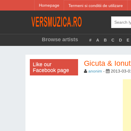
Homepage
Termeni si conditii de utilizare
Browse artists
#
A
B
C
D
E
Gicuta & Ionut 
Like our
Facebook page
anonim
-
2013-03-0