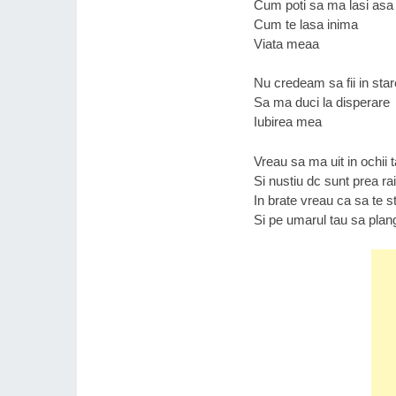
Cum poti sa ma lasi asa
Cum te lasa inima
Viata meaa
Nu credeam sa fii in star
Sa ma duci la disperare
Iubirea mea
Vreau sa ma uit in ochii t
Si nustiu dc sunt prea rai
In brate vreau ca sa te s
Si pe umarul tau sa plan