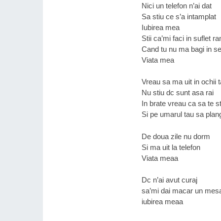
Nici un telefon n’ai dat
Sa stiu ce s’a intamplat
Iubirea mea
Stii ca’mi faci in suflet r
Cand tu nu ma bagi in 
Viata mea
Vreau sa ma uit in ochii t
Nu stiu dc sunt asa rai
In brate vreau ca sa te s
Si pe umarul tau sa plan
De doua zile nu dorm
Si ma uit la telefon
Viata meaa
Dc n’ai avut curaj
sa’mi dai macar un mesa
iubirea meaa