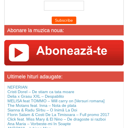
Abonare la muzica noua:
Ultimele hituri adaugate:
NEFERIAN
Cristi Dorel – De stiam ca tata moare
Delia x Grasu XXL – Despablito
MELISA feat TOMMO – Will carry on [Versuri romana]
The Motans feat. Inna – Nota de plata
Sianna & Radu Sîrbu – O Inimă La Doi
Florin Salam & Costi De La Timisoara – Full promo 2017
Click feat. Miss Mary & El Nino – De dragoste si razboi
Ana Maria – Vorbeste-mi In Soapte