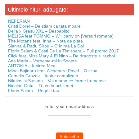
Ultimele hituri adaugate:
NEFERIAN
Cristi Dorel – De stiam ca tata moare
Delia x Grasu XXL – Despablito
MELISA feat TOMMO – Will carry on [Versuri romana]
The Motans feat. Inna – Nota de plata
Sianna & Radu Sîrbu – O Inimă La Doi
Florin Salam & Costi De La Timisoara – Full promo 2017
Click feat. Miss Mary & El Nino – De dragoste si razboi
Ana Maria – Vorbeste-mi In Soapte
ANTONIA – Iubirea Mea
Mihai Bajinaru feat. Alexandra Pavel – O clipa
Camelia Grozav – Iubire complicata
Nikolas si Susanu – Vai mama ce forme frumoase
Nicolae Guta – Ti-as da ochii mei
Florin Salam – Regele tau
Enter your email address: