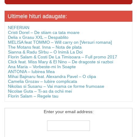
Ultimele hituri adaugate:
NEFERIAN
Cristi Dorel – De stiam ca tata moare
Delia x Grasu XXL – Despablito
MELISA feat TOMMO – Will carry on [Versuri romana]
The Motans feat. Inna – Nota de plata
Sianna & Radu Sîrbu – O Inimă La Doi
Florin Salam & Costi De La Timisoara – Full promo 2017
Click feat. Miss Mary & El Nino – De dragoste si razboi
Ana Maria – Vorbeste-mi In Soapte
ANTONIA – Iubirea Mea
Mihai Bajinaru feat. Alexandra Pavel – O clipa
Camelia Grozav – Iubire complicata
Nikolas si Susanu – Vai mama ce forme frumoase
Nicolae Guta – Ti-as da ochii mei
Florin Salam – Regele tau
Enter your email address: