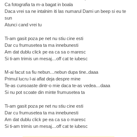
Ca fotografia ta m-a bagat in boala
Daca vrei sa ne intalnim iti las numarul Dami un beep si eu te
sun
Atunci cand vrei tu
Ti-am gasit poza pe net nu stiu cine esti
Dar cu frumusetea ta ma innebunesti
Am dat dublu click pe ea ca sa o maresc
Si ti-am trimis un mesaj…off cat te iubesc
M-ai facut sa fiu nebun…nebun dupa tine..daaa
Primul lucru l-ai aflat deja despre mine
Te-as cunsoaste dintr-o mie daca te-as vedea…daaa
Si nu pot scoate din minte frumusetea ta
Ti-am gasit poza pe net nu stiu cine esti
Dar cu frumusetea ta ma innebunesti
Am dat dublu click pe ea ca sa o maresc
Si ti-am trimis un mesaj…off cat te iubesc