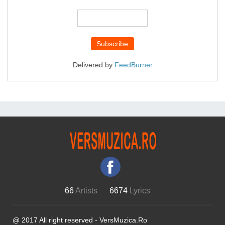
Delivered by
FeedBurner
66
Artists
6674
Lyrics
@ 2017 All right reserved - VersMuzica.Ro