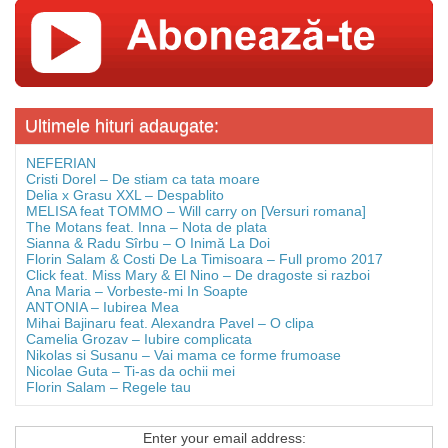
Ultimele hituri adaugate:
NEFERIAN
Cristi Dorel – De stiam ca tata moare
Delia x Grasu XXL – Despablito
MELISA feat TOMMO – Will carry on [Versuri romana]
The Motans feat. Inna – Nota de plata
Sianna & Radu Sîrbu – O Inimă La Doi
Florin Salam & Costi De La Timisoara – Full promo 2017
Click feat. Miss Mary & El Nino – De dragoste si razboi
Ana Maria – Vorbeste-mi In Soapte
ANTONIA – Iubirea Mea
Mihai Bajinaru feat. Alexandra Pavel – O clipa
Camelia Grozav – Iubire complicata
Nikolas si Susanu – Vai mama ce forme frumoase
Nicolae Guta – Ti-as da ochii mei
Florin Salam – Regele tau
Enter your email address: