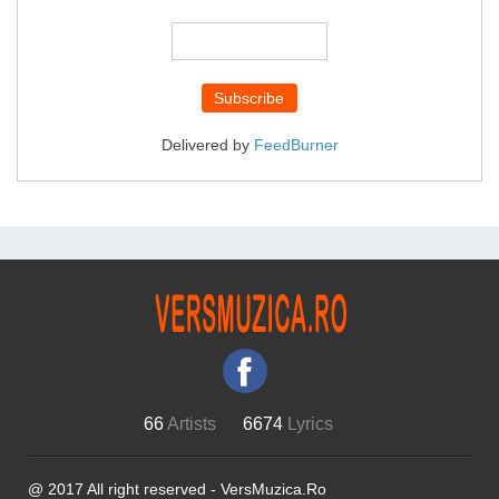
Delivered by
FeedBurner
66
Artists
6674
Lyrics
@ 2017 All right reserved - VersMuzica.Ro