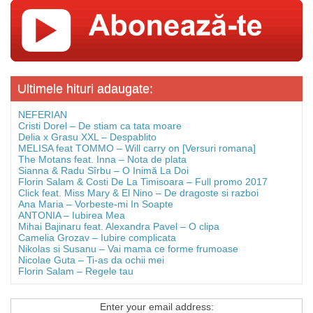
Ultimele hituri adaugate:
NEFERIAN
Cristi Dorel – De stiam ca tata moare
Delia x Grasu XXL – Despablito
MELISA feat TOMMO – Will carry on [Versuri romana]
The Motans feat. Inna – Nota de plata
Sianna & Radu Sîrbu – O Inimă La Doi
Florin Salam & Costi De La Timisoara – Full promo 2017
Click feat. Miss Mary & El Nino – De dragoste si razboi
Ana Maria – Vorbeste-mi In Soapte
ANTONIA – Iubirea Mea
Mihai Bajinaru feat. Alexandra Pavel – O clipa
Camelia Grozav – Iubire complicata
Nikolas si Susanu – Vai mama ce forme frumoase
Nicolae Guta – Ti-as da ochii mei
Florin Salam – Regele tau
Enter your email address: