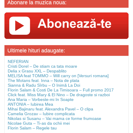
Abonare la muzica noua:
Ultimele hituri adaugate:
NEFERIAN
Cristi Dorel – De stiam ca tata moare
Delia x Grasu XXL – Despablito
MELISA feat TOMMO – Will carry on [Versuri romana]
The Motans feat. Inna – Nota de plata
Sianna & Radu Sîrbu – O Inimă La Doi
Florin Salam & Costi De La Timisoara – Full promo 2017
Click feat. Miss Mary & El Nino – De dragoste si razboi
Ana Maria – Vorbeste-mi In Soapte
ANTONIA – Iubirea Mea
Mihai Bajinaru feat. Alexandra Pavel – O clipa
Camelia Grozav – Iubire complicata
Nikolas si Susanu – Vai mama ce forme frumoase
Nicolae Guta – Ti-as da ochii mei
Florin Salam – Regele tau