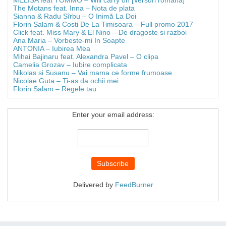
The Motans feat. Inna – Nota de plata
Sianna & Radu Sîrbu – O Inimă La Doi
Florin Salam & Costi De La Timisoara – Full promo 2017
Click feat. Miss Mary & El Nino – De dragoste si razboi
Ana Maria – Vorbeste-mi In Soapte
ANTONIA – Iubirea Mea
Mihai Bajinaru feat. Alexandra Pavel – O clipa
Camelia Grozav – Iubire complicata
Nikolas si Susanu – Vai mama ce forme frumoase
Nicolae Guta – Ti-as da ochii mei
Florin Salam – Regele tau
Enter your email address:
Delivered by
FeedBurner