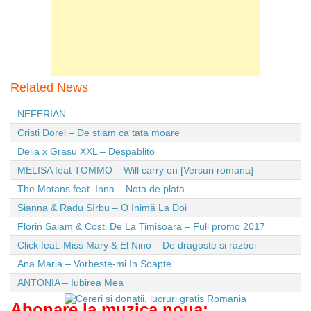
Related News
NEFERIAN
Cristi Dorel – De stiam ca tata moare
Delia x Grasu XXL – Despablito
MELISA feat TOMMO – Will carry on [Versuri romana]
The Motans feat. Inna – Nota de plata
Sianna & Radu Sîrbu – O Inimă La Doi
Florin Salam & Costi De La Timisoara – Full promo 2017
Click feat. Miss Mary & El Nino – De dragoste si razboi
Ana Maria – Vorbeste-mi In Soapte
ANTONIA – Iubirea Mea
Abonare la muzica noua: