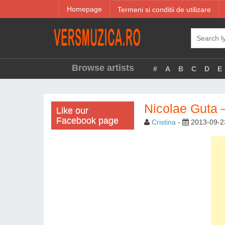
Homepage
Termeni si conditii de utilizare
Browse artists
#
A
B
C
D
E
Nicolae Guta –
Like our
Facebook page
Cristina
-
2013-09-2