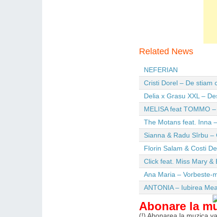
Related News
NEFERIAN
Cristi Dorel – De stiam
Delia x Grasu XXL – De
MELISA feat TOMMO – Wi
The Motans feat. Inna –
Sianna & Radu Sîrbu – 
Florin Salam & Costi D
Click feat. Miss Mary & 
Ana Maria – Vorbeste-m
ANTONIA – Iubirea Me
Abonare la m
(!) Abonarea la muzica va 