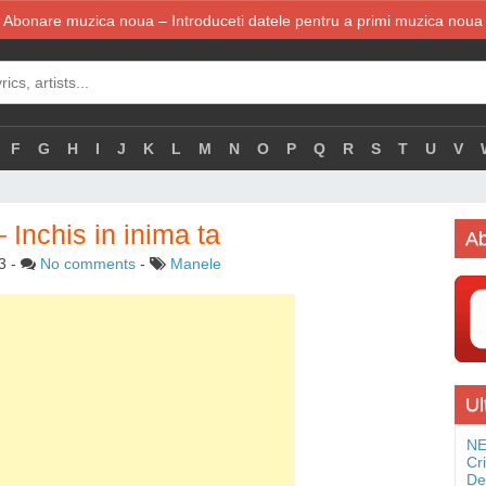
Abonare muzica noua – Introduceti datele pentru a primi muzica noua
F
G
H
I
J
K
L
M
N
O
P
Q
R
S
T
U
V
 Inchis in inima ta
Ab
3
-
No comments
-
Manele
Ul
NE
Cr
De