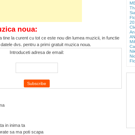
ME
Th
Si
Fl
20
Cl
uzica noua:
An
AN
 tine la curent cu tot ce este nou din lumea muzicii, in functie
Mi
 datele dvs. pentru a primi gratuit muzica noua.
Ca
Ni
Introduceti adresa de email:
Ni
Fl
ama
c
ta in inima ta
brate sa ma poti scapa