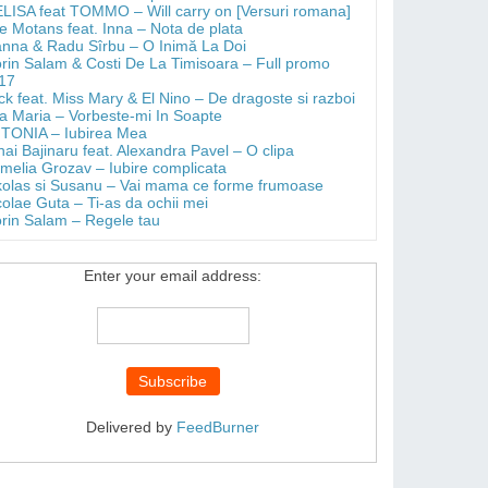
LISA feat TOMMO – Will carry on [Versuri romana]
e Motans feat. Inna – Nota de plata
anna & Radu Sîrbu – O Inimă La Doi
orin Salam & Costi De La Timisoara – Full promo
17
ick feat. Miss Mary & El Nino – De dragoste si razboi
a Maria – Vorbeste-mi In Soapte
TONIA – Iubirea Mea
hai Bajinaru feat. Alexandra Pavel – O clipa
melia Grozav – Iubire complicata
kolas si Susanu – Vai mama ce forme frumoase
colae Guta – Ti-as da ochii mei
orin Salam – Regele tau
Enter your email address:
Delivered by
FeedBurner