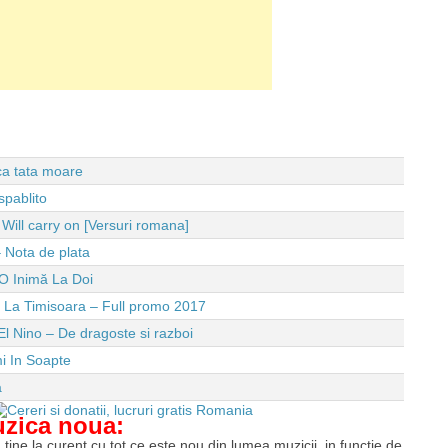
 ca tata moare
spablito
ll carry on [Versuri romana]
 Nota de plata
O Inimă La Doi
e La Timisoara – Full promo 2017
El Nino – De dragoste si razboi
i In Soapte
a
uzica noua:
tine la curent cu tot ce este nou din lumea muzicii, in functie de