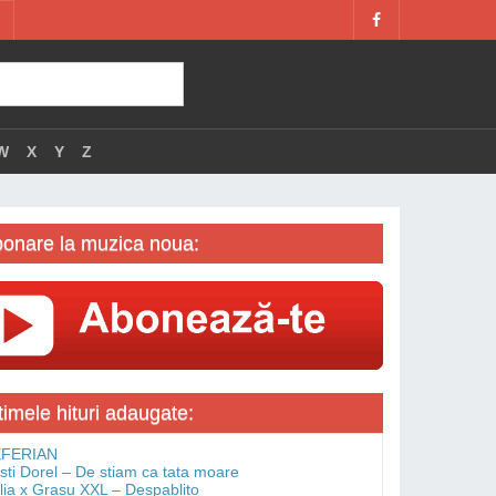
W
X
Y
Z
onare la muzica noua:
timele hituri adaugate:
FERIAN
isti Dorel – De stiam ca tata moare
lia x Grasu XXL – Despablito