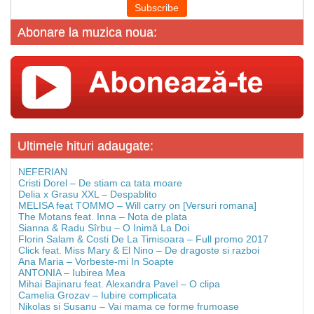
Abonare la muzica noua:
Ultimele hituri adaugate:
NEFERIAN
Cristi Dorel – De stiam ca tata moare
Delia x Grasu XXL – Despablito
MELISA feat TOMMO – Will carry on [Versuri romana]
The Motans feat. Inna – Nota de plata
Sianna & Radu Sîrbu – O Inimă La Doi
Florin Salam & Costi De La Timisoara – Full promo 2017
Click feat. Miss Mary & El Nino – De dragoste si razboi
Ana Maria – Vorbeste-mi In Soapte
ANTONIA – Iubirea Mea
Mihai Bajinaru feat. Alexandra Pavel – O clipa
Camelia Grozav – Iubire complicata
Nikolas si Susanu – Vai mama ce forme frumoase