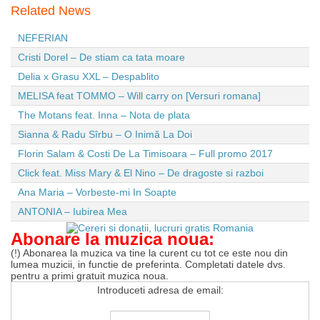
Related News
NEFERIAN
Cristi Dorel – De stiam ca tata moare
Delia x Grasu XXL – Despablito
MELISA feat TOMMO – Will carry on [Versuri romana]
The Motans feat. Inna – Nota de plata
Sianna & Radu Sîrbu – O Inimă La Doi
Florin Salam & Costi De La Timisoara – Full promo 2017
Click feat. Miss Mary & El Nino – De dragoste si razboi
Ana Maria – Vorbeste-mi In Soapte
ANTONIA – Iubirea Mea
Abonare la muzica noua:
(!) Abonarea la muzica va tine la curent cu tot ce este nou din
lumea muzicii, in functie de preferinta. Completati datele dvs.
pentru a primi gratuit muzica noua.
Introduceti adresa de email: