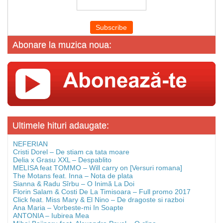
Abonare la muzica noua:
Ultimele hituri adaugate:
NEFERIAN
Cristi Dorel – De stiam ca tata moare
Delia x Grasu XXL – Despablito
MELISA feat TOMMO – Will carry on [Versuri romana]
The Motans feat. Inna – Nota de plata
Sianna & Radu Sîrbu – O Inimă La Doi
Florin Salam & Costi De La Timisoara – Full promo 2017
Click feat. Miss Mary & El Nino – De dragoste si razboi
Ana Maria – Vorbeste-mi In Soapte
ANTONIA – Iubirea Mea