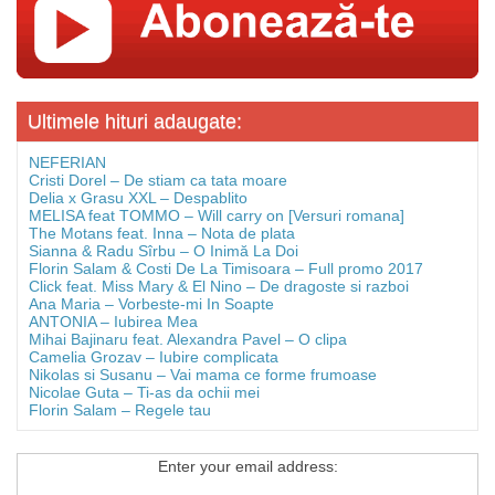
Ultimele hituri adaugate:
NEFERIAN
Cristi Dorel – De stiam ca tata moare
Delia x Grasu XXL – Despablito
MELISA feat TOMMO – Will carry on [Versuri romana]
The Motans feat. Inna – Nota de plata
Sianna & Radu Sîrbu – O Inimă La Doi
Florin Salam & Costi De La Timisoara – Full promo 2017
Click feat. Miss Mary & El Nino – De dragoste si razboi
Ana Maria – Vorbeste-mi In Soapte
ANTONIA – Iubirea Mea
Mihai Bajinaru feat. Alexandra Pavel – O clipa
Camelia Grozav – Iubire complicata
Nikolas si Susanu – Vai mama ce forme frumoase
Nicolae Guta – Ti-as da ochii mei
Florin Salam – Regele tau
Enter your email address: