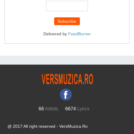
Delivered by
FeedBurner
66
Artists
6674
Lyrics
@ 2017 All right reserved - VersMuzica.Ro