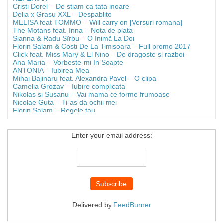
Cristi Dorel – De stiam ca tata moare
Delia x Grasu XXL – Despablito
MELISA feat TOMMO – Will carry on [Versuri romana]
The Motans feat. Inna – Nota de plata
Sianna & Radu Sîrbu – O Inimă La Doi
Florin Salam & Costi De La Timisoara – Full promo 2017
Click feat. Miss Mary & El Nino – De dragoste si razboi
Ana Maria – Vorbeste-mi In Soapte
ANTONIA – Iubirea Mea
Mihai Bajinaru feat. Alexandra Pavel – O clipa
Camelia Grozav – Iubire complicata
Nikolas si Susanu – Vai mama ce forme frumoase
Nicolae Guta – Ti-as da ochii mei
Florin Salam – Regele tau
Enter your email address:
Delivered by
FeedBurner