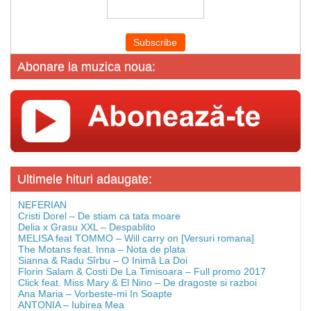
Abonare la muzica noua:
Ultimele hituri adaugate:
NEFERIAN
Cristi Dorel – De stiam ca tata moare
Delia x Grasu XXL – Despablito
MELISA feat TOMMO – Will carry on [Versuri romana]
The Motans feat. Inna – Nota de plata
Sianna & Radu Sîrbu – O Inimă La Doi
Florin Salam & Costi De La Timisoara – Full promo 2017
Click feat. Miss Mary & El Nino – De dragoste si razboi
Ana Maria – Vorbeste-mi In Soapte
ANTONIA – Iubirea Mea