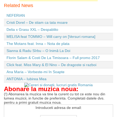
Related News
NEFERIAN
Cristi Dorel – De stiam ca tata moare
Delia x Grasu XXL – Despablito
MELISA feat TOMMO – Will carry on [Versuri romana]
The Motans feat. Inna – Nota de plata
Sianna & Radu Sîrbu – O Inimă La Doi
Florin Salam & Costi De La Timisoara – Full promo 2017
Click feat. Miss Mary & El Nino – De dragoste si razboi
Ana Maria – Vorbeste-mi In Soapte
ANTONIA – Iubirea Mea
Abonare la muzica noua:
(!) Abonarea la muzica va tine la curent cu tot ce este nou din
lumea muzicii, in functie de preferinta. Completati datele dvs.
pentru a primi gratuit muzica noua.
Introduceti adresa de email: