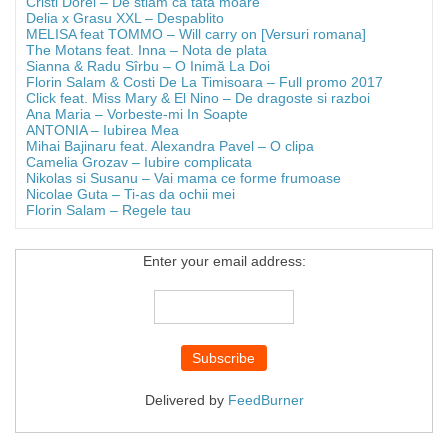
Cristi Dorel – De stiam ca tata moare
Delia x Grasu XXL – Despablito
MELISA feat TOMMO – Will carry on [Versuri romana]
The Motans feat. Inna – Nota de plata
Sianna & Radu Sîrbu – O Inimă La Doi
Florin Salam & Costi De La Timisoara – Full promo 2017
Click feat. Miss Mary & El Nino – De dragoste si razboi
Ana Maria – Vorbeste-mi In Soapte
ANTONIA – Iubirea Mea
Mihai Bajinaru feat. Alexandra Pavel – O clipa
Camelia Grozav – Iubire complicata
Nikolas si Susanu – Vai mama ce forme frumoase
Nicolae Guta – Ti-as da ochii mei
Florin Salam – Regele tau
Enter your email address:
Delivered by
FeedBurner