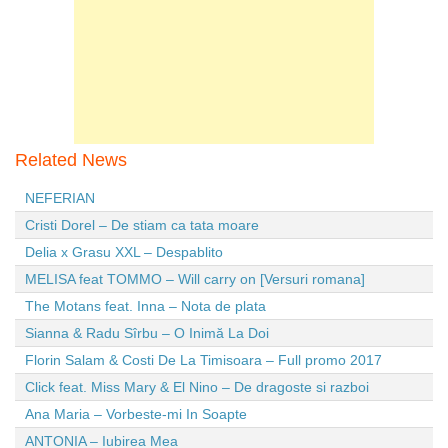
Related News
NEFERIAN
Cristi Dorel – De stiam ca tata moare
Delia x Grasu XXL – Despablito
MELISA feat TOMMO – Will carry on [Versuri romana]
The Motans feat. Inna – Nota de plata
Sianna & Radu Sîrbu – O Inimă La Doi
Florin Salam & Costi De La Timisoara – Full promo 2017
Click feat. Miss Mary & El Nino – De dragoste si razboi
Ana Maria – Vorbeste-mi In Soapte
ANTONIA – Iubirea Mea