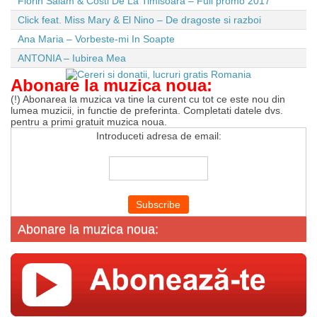
Florin Salam & Costi De La Timisoara – Full promo 2017
Click feat. Miss Mary & El Nino – De dragoste si razboi
Ana Maria – Vorbeste-mi In Soapte
ANTONIA – Iubirea Mea
Abonare la muzica noua:
(!) Abonarea la muzica va tine la curent cu tot ce este nou din
lumea muzicii, in functie de preferinta. Completati datele dvs.
pentru a primi gratuit muzica noua.
Introduceti adresa de email:
Abonare la muzica noua: