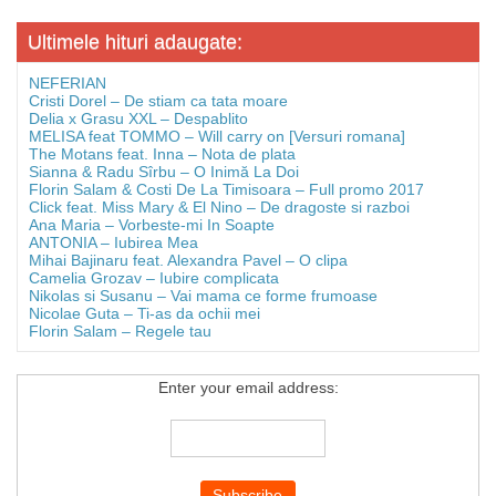
Ultimele hituri adaugate:
NEFERIAN
Cristi Dorel – De stiam ca tata moare
Delia x Grasu XXL – Despablito
MELISA feat TOMMO – Will carry on [Versuri romana]
The Motans feat. Inna – Nota de plata
Sianna & Radu Sîrbu – O Inimă La Doi
Florin Salam & Costi De La Timisoara – Full promo 2017
Click feat. Miss Mary & El Nino – De dragoste si razboi
Ana Maria – Vorbeste-mi In Soapte
ANTONIA – Iubirea Mea
Mihai Bajinaru feat. Alexandra Pavel – O clipa
Camelia Grozav – Iubire complicata
Nikolas si Susanu – Vai mama ce forme frumoase
Nicolae Guta – Ti-as da ochii mei
Florin Salam – Regele tau
Enter your email address: