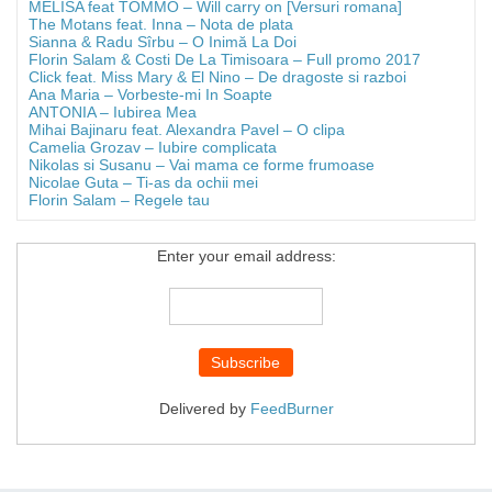
MELISA feat TOMMO – Will carry on [Versuri romana]
The Motans feat. Inna – Nota de plata
Sianna & Radu Sîrbu – O Inimă La Doi
Florin Salam & Costi De La Timisoara – Full promo 2017
Click feat. Miss Mary & El Nino – De dragoste si razboi
Ana Maria – Vorbeste-mi In Soapte
ANTONIA – Iubirea Mea
Mihai Bajinaru feat. Alexandra Pavel – O clipa
Camelia Grozav – Iubire complicata
Nikolas si Susanu – Vai mama ce forme frumoase
Nicolae Guta – Ti-as da ochii mei
Florin Salam – Regele tau
Enter your email address:
Delivered by
FeedBurner