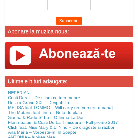
Abonare la muzica noua:
Ultimele hituri adaugate:
NEFERIAN
Cristi Dorel – De stiam ca tata moare
Delia x Grasu XXL – Despablito
MELISA feat TOMMO – Will carry on [Versuri romana]
The Motans feat. Inna – Nota de plata
Sianna & Radu Sîrbu – O Inimă La Doi
Florin Salam & Costi De La Timisoara – Full promo 2017
Click feat. Miss Mary & El Nino – De dragoste si razboi
Ana Maria – Vorbeste-mi In Soapte
ANTONIA – Iubirea Mea