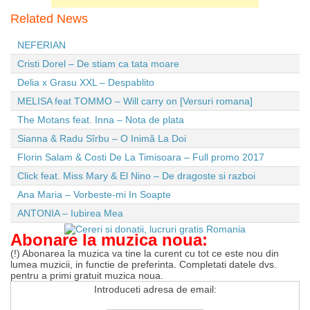
Related News
NEFERIAN
Cristi Dorel – De stiam ca tata moare
Delia x Grasu XXL – Despablito
MELISA feat TOMMO – Will carry on [Versuri romana]
The Motans feat. Inna – Nota de plata
Sianna & Radu Sîrbu – O Inimă La Doi
Florin Salam & Costi De La Timisoara – Full promo 2017
Click feat. Miss Mary & El Nino – De dragoste si razboi
Ana Maria – Vorbeste-mi In Soapte
ANTONIA – Iubirea Mea
Abonare la muzica noua:
(!) Abonarea la muzica va tine la curent cu tot ce este nou din
lumea muzicii, in functie de preferinta. Completati datele dvs.
pentru a primi gratuit muzica noua.
Introduceti adresa de email: