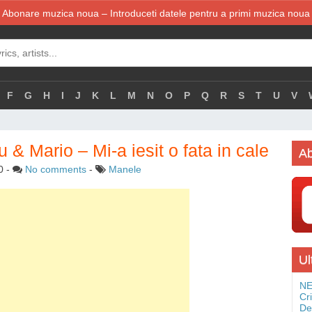
Abonare muzica noua – Introduceti datele pentru a primi muzica noua
F
G
H
I
J
K
L
M
N
O
P
Q
R
S
T
U
V
 & Mario – Mi-a iesit o fata in cale
Ab
0
-
No comments
-
Manele
Ul
NE
Cr
De