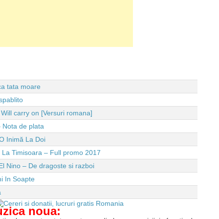
 ca tata moare
spablito
ll carry on [Versuri romana]
 Nota de plata
O Inimă La Doi
e La Timisoara – Full promo 2017
El Nino – De dragoste si razboi
i In Soapte
a
uzica noua: