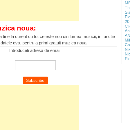
ME
Th
Si
Fl
20
Cl
uzica noua:
An
AN
 tine la curent cu tot ce este nou din lumea muzicii, in functie
Mi
 datele dvs. pentru a primi gratuit muzica noua.
Ca
Ni
Introduceti adresa de email:
Ni
Fl