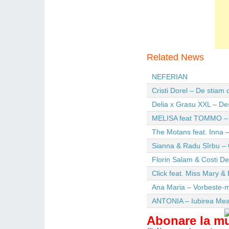
Related News
NEFERIAN
Cristi Dorel – De stiam
Delia x Grasu XXL – De
MELISA feat TOMMO – Wi
The Motans feat. Inna –
Sianna & Radu Sîrbu – 
Florin Salam & Costi D
Click feat. Miss Mary & 
Ana Maria – Vorbeste-m
ANTONIA – Iubirea Me
Abonare la m