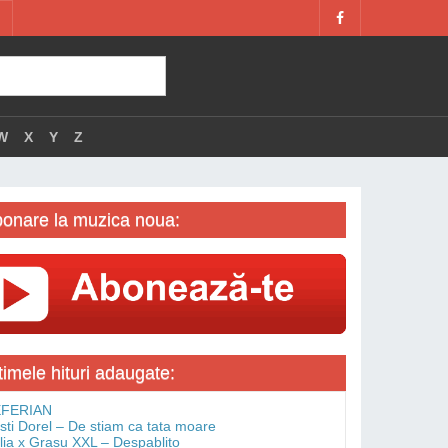
W
X
Y
Z
onare la muzica noua:
timele hituri adaugate:
FERIAN
isti Dorel – De stiam ca tata moare
lia x Grasu XXL – Despablito