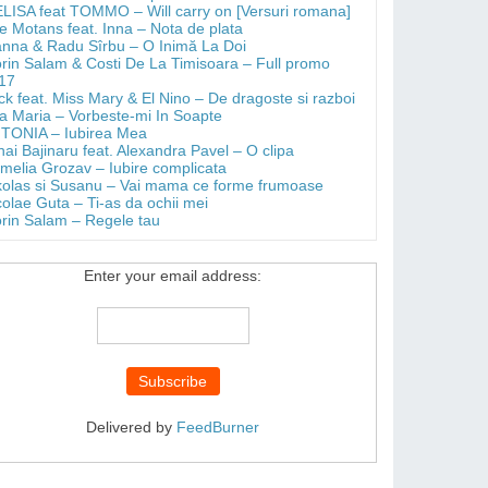
LISA feat TOMMO – Will carry on [Versuri romana]
e Motans feat. Inna – Nota de plata
anna & Radu Sîrbu – O Inimă La Doi
orin Salam & Costi De La Timisoara – Full promo
17
ick feat. Miss Mary & El Nino – De dragoste si razboi
a Maria – Vorbeste-mi In Soapte
TONIA – Iubirea Mea
hai Bajinaru feat. Alexandra Pavel – O clipa
melia Grozav – Iubire complicata
kolas si Susanu – Vai mama ce forme frumoase
colae Guta – Ti-as da ochii mei
orin Salam – Regele tau
Enter your email address:
Delivered by
FeedBurner